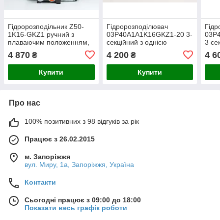
Гідророзподільник Z50-
Гідророзподілювач
Гідр
1K16-GKZ1 ручний з
03P40A1A1K16GKZ1-20 3-
03P
плаваючим положенням,
секційний з однією
3 се
1 секц, Pmax 250 Бар, Q
плаваючою секцією, Pmax
на д
4 870
4 200
4 6
₴
₴
50 л/хв, Badestnost
250 Бар, Qmax 40 л/хв.
Бар,
Купити
Купити
Про нас
100% позитивних з 98 відгуків за рік
Працює з 26.02.2015
м. Запоріжжя
вул. Миру, 1а, Запоріжжя, Україна
Контакти
Сьогодні працює з 09:00 до 18:00
Показати весь графік роботи