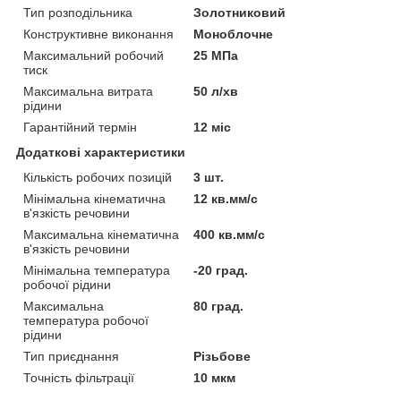
Тип розподільника
Золотниковий
Конструктивне виконання
Моноблочне
Максимальний робочий
25 МПа
тиск
Максимальна витрата
50 л/хв
рідини
Гарантійний термін
12 міс
Додаткові характеристики
Кількість робочих позицій
3 шт.
Мінімальна кінематична
12 кв.мм/с
в'язкість речовини
Максимальна кінематична
400 кв.мм/с
в'язкість речовини
Мінімальна температура
-20 град.
робочої рідини
Максимальна
80 град.
температура робочої
рідини
Тип приєднання
Різьбове
Точність фільтрації
10 мкм