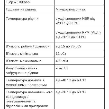
T Δp = 100 бар
Гідравлічна рідина
Мінеральна олива
Температура рідини
з ущільненнями NBR від
-20°C до 80°C
з ущільненнями FPM (Viton)
від -20°C до 100°C
В'язкість, робочий діапазон
від 15 до 75 сСт
В'язкість мінімальна
12 сСт
В'язкість максимальна
400 сСт
Допустимий ступінь
клас 10
забруднення рідини
Температура довкілля з
від -40 °C до 60 °C
механічними пристроями
Температура навколишнього
від -30 °C до 60 °C
середовища з
пневматичними та
гідравлічними пристроями