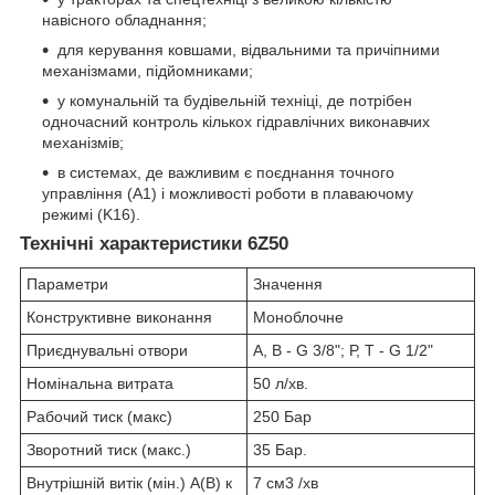
навісного обладнання;
для керування ковшами, відвальними та причіпними
механізмами, підйомниками;
у комунальній та будівельній техніці, де потрібен
одночасний контроль кількох гідравлічних виконавчих
механізмів;
в системах, де важливим є поєднання точного
управління (A1) і можливості роботи в плаваючому
режимі (K16).
Технічні характеристики 6Z50
Параметри
Значення
Конструктивне виконання
Моноблочне
Приєднувальні отвори
А, В - G 3/8"; Р, Т - G 1/2"
Номінальна витрата
50 л/хв.
Рабочий тиск (макс)
250 Бар
Зворотний тиск (макс.)
35 Бар.
Внутрішній витік (мін.) A(B) к
7 см3 /хв