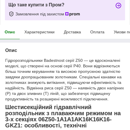
Що таке купити з Пром?
Замовлення під захистом
Опис
Характеристики
Доставка
Оплата
Умови п
Опис
Гідророзподільники Badestnost серії Z50 — це вдосконалені
моделі, що створені на основі серії P40. Вони відрізняються
більш точним керуванням та високою пропускною здатністю
завдяки доопрацьованим золотникам. Спеціальні канавки на
золотниках знижують витікання, підвищуючи ефективність та
надійність. Відмінна риса серії Z50 — наявність двох напірних
(P) та двох зливних (T) ліній, що забезпечує підвищену
продуктивність та розширені можливості підключення.
Шестисекційний гідравлічний
розподільник з плаваючим режимом на
3-х секціях 06Z50-1A1A1AK16K16K16-
GKZ1: особливості, технічні