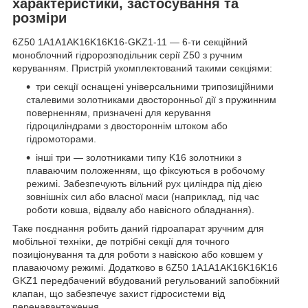
характеристики, застосування та
розміри
6Z50 1A1A1AK16K16K16-GKZ1-11 — 6-ти секційний
моноблочний гідророзподільник серії Z50 з ручним
керуванням. Пристрій укомплектований такими секціями:
три секції оснащені універсальними трипозиційними
сталевими золотниками двосторонньої дії з пружинним
поверненням, призначені для керування
гідроциліндрами з двостороннім штоком або
гідромоторами.
інші три — золотниками типу K16 золотники з
плаваючим положенням, що фіксуються в робочому
режимі. Забезпечують вільний рух циліндра під дією
зовнішніх сил або власної маси (наприклад, під час
роботи ковша, відвалу або навісного обладнання).
Таке поєднання робить даний гідроапарат зручним для
мобільної техніки, де потрібні секції для точного
позиціонування та для роботи з навіскою або ковшем у
плаваючому режимі. Додатково в 6Z50 1A1A1AK16K16K16
GKZ1 передбачений вбудований регульований запобіжний
клапан, що забезпечує захист гідросистеми від
перенавантаження.