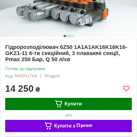
Гідророзподілювач 6Z50 1A1A1AK16K16K16-
GKZ1-11 6-ти секційний, 3 плаваючі секції,
Pmax 250 Бар, Q 50 л/хв
Готово до відправки
Код: MI0051704
Роздріб
14 250
₴
Купити
або
Купити з