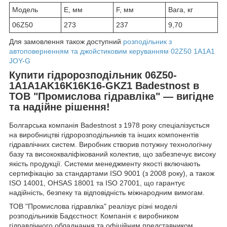
Модель
E, мм
F, мм
Вага, кг
06Z50
273
237
9,70
Для замовлення також доступний
розподільник з
автоповерненням та джойстиковим керуванням 02Z50 1A1A1
JOY-G
Купити гідророзподільник 06Z50-
1A1A1AK16K16K16-GKZ1 Badestnost в
ТОВ "Промислова гідравліка" — вигідне
та надійне рішення!
Болгарська компанія Badestnost з 1978 року спеціалізується
на виробництві гідророзподільників та інших компонентів
гідравлічних систем. Виробник створив потужну технологічну
базу та висококваліфікований колектив, що забезпечує високу
якість продукції. Системи менеджменту якості включають
сертифікацію за стандартами ISO 9001 (з 2008 року), а також
ISO 14001, OHSAS 18001 та ISO 27001, що гарантує
надійність, безпеку та відповідність міжнародним вимогам.
ТОВ "Промислова гідравліка" реалізує різні моделі
розподільників Бадєстност. Компанія є виробником
гідравлічного обладнання та офіційним представником