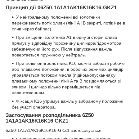
Принцип дії 06Z50-1A1A1AK16K16K16-GKZ1
У нейтральному положенні всі золотники
перекривають потік оливи (лінії A і B закриті, потік йде в
слив через байпас).
При зміщенні золотника A1 в одну зі сторін олива
прямує у відповідну порожнину циліндра/гідромотора,
забезпечуючи його рух. Після відпускання важіль
повертається пружиною у нейтраль.
При включенні золотника K16 можна вибрати робоче
або плаваюче положення: в робочих режимах циліндр
управляється потоком масла (підйом/опускання);у
плаваючому положенні лінії A та B повідомляються зі
зливом, і циліндр вільно переміщається під
навантаженням.
Фіксація K16 утримує важіль у вибраному положенні
без участі оператора.
Застосування розподільника 6Z50
1A1A1AK16K16K16 GKZ1
6Z50-1A1A1AK16K16K16-GKZ1 застосовується:
у тракторах та спецтехніці з великою кількістю