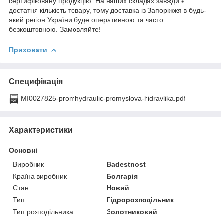
сертифіковану продукцію. На наших складах завжди є
достатня кількість товару, тому доставка із Запоріжжя в будь-
який регіон України буде оперативною та часто
безкоштовною. Замовляйте!
Приховати
Специфікація
MI0027825-promhydraulic-promyslova-hidravlika.pdf
Характеристики
Основні
Виробник
Badestnost
Країна виробник
Болгарія
Стан
Новий
Тип
Гідророзподільник
Тип розподільника
Золотниковий