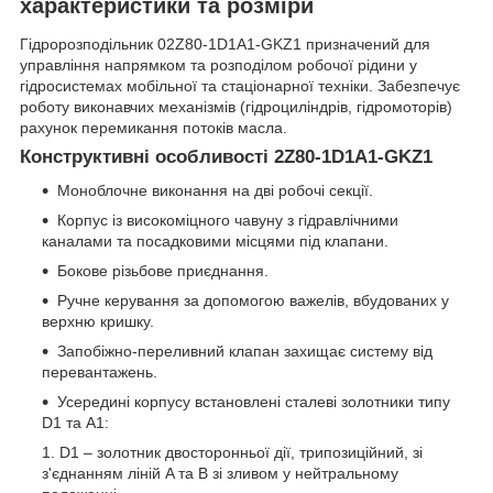
характеристики та розміри
Гідророзподільник 02Z80-1D1A1-GKZ1 призначений для
управління напрямком та розподілом робочої рідини у
гідросистемах мобільної та стаціонарної техніки. Забезпечує
роботу виконавчих механізмів (гідроциліндрів, гідромоторів)
рахунок перемикання потоків масла.
Конструктивні особливості 2Z80-1D1A1-GKZ1
Моноблочне виконання на дві робочі секції.
Корпус із високоміцного чавуну з гідравлічними
каналами та посадковими місцями під клапани.
Бокове різьбове приєднання.
Ручне керування за допомогою важелів, вбудованих у
верхню кришку.
Запобіжно-переливний клапан захищає систему від
перевантажень.
Усередині корпусу встановлені сталеві золотники типу
D1 та A1:
D1 – золотник двосторонньої дії, трипозиційний, зі
з'єднанням ліній A та B зі зливом у нейтральному