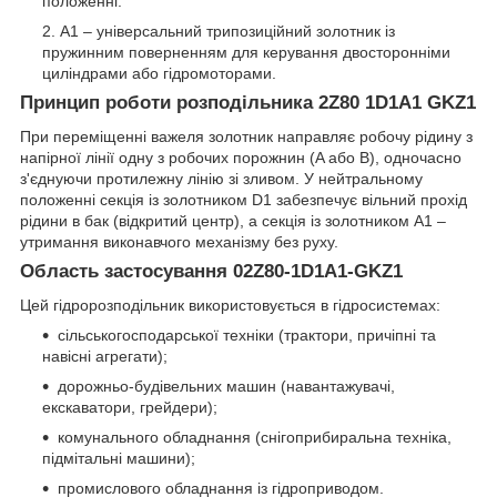
положенні.
A1 – універсальний трипозиційний золотник із
пружинним поверненням для керування двосторонніми
циліндрами або гідромоторами.
Принцип роботи розподільника 2Z80 1D1A1 GKZ1
При переміщенні важеля золотник направляє робочу рідину з
напірної лінії одну з робочих порожнин (A або B), одночасно
з'єднуючи протилежну лінію зі зливом. У нейтральному
положенні секція із золотником D1 забезпечує вільний прохід
рідини в бак (відкритий центр), а секція із золотником A1 –
утримання виконавчого механізму без руху.
Область застосування 02Z80-1D1A1-GKZ1
Цей гідророзподільник використовується в гідросистемах:
сільськогосподарської техніки (трактори, причіпні та
навісні агрегати);
дорожньо-будівельних машин (навантажувачі,
екскаватори, грейдери);
комунального обладнання (снігоприбиральна техніка,
підмітальні машини);
промислового обладнання із гідроприводом.