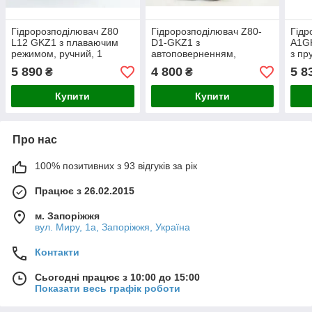
Гідророзподілювач Z80
Гідророзподілювач Z80-
Гідр
L12 GKZ1 з плаваючим
D1-GKZ1 з
A1GK
режимом, ручний, 1
автоповерненням,
з пр
секція, Pmax 250 Бар, Q
односекційний, Pmax 250
пове
5 890
4 800
5 8
₴
₴
80 л/хв, Badestnost
Бар, Q 80 л/хв, Badestnost
Бар,
Купити
Купити
Про нас
100% позитивних з 93 відгуків за рік
Працює з 26.02.2015
м. Запоріжжя
вул. Миру, 1а, Запоріжжя, Україна
Контакти
Сьогодні працює з 10:00 до 15:00
Показати весь графік роботи