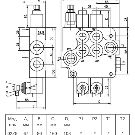
Мод
А,
В,
С,
D,
Р1
Р2
Т1
Т2
ель
мм
мм
мм
мм
02Z8
67
80
160
103
*
*
*
*