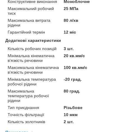
Конструктивне виконання
Моноблочне
Максимальний робочий
25 МПа
тиск
Максимальна витрата
80 л/хв
рідини
Гарантійний термін
12 міс
Додаткові характеристики
Кількість робочих позицій
3 шт.
Мінімальна кінематична
20 кв.мм/с
в'язкість речовини
Максимальна кінематична
100 кв.мм/с
в'язкість речовини
Мінімальна температура
-20 град.
робочої рідини
Максимальна
80 град.
температура робочої
рідини
Тип приєднання
Різьбове
Точність фільтрації
10 мкм
Кількість золотників
2 шт.