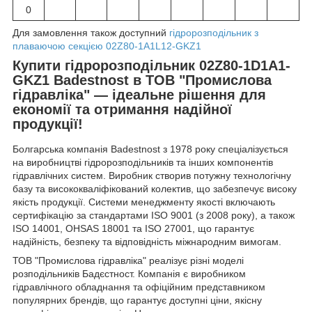
0
Для замовлення також доступний
гідророзподільник з
плаваючою секцією 02Z80-1A1L12-GKZ1
Купити гідророзподільник 02Z80-1D1A1-
GKZ1 Badestnost в ТОВ "Промислова
гідравліка" — ідеальне рішення для
економії та отримання надійної
продукції!
Болгарська компанія Badestnost з 1978 року спеціалізується
на виробництві гідророзподільників та інших компонентів
гідравлічних систем. Виробник створив потужну технологічну
базу та висококваліфікований колектив, що забезпечує високу
якість продукції. Системи менеджменту якості включають
сертифікацію за стандартами ISO 9001 (з 2008 року), а також
ISO 14001, OHSAS 18001 та ISO 27001, що гарантує
надійність, безпеку та відповідність міжнародним вимогам.
ТОВ "Промислова гідравліка" реалізує різні моделі
розподільників Бадєстност. Компанія є виробником
гідравлічного обладнання та офіційним представником
популярних брендів, що гарантує доступні ціни, якісну