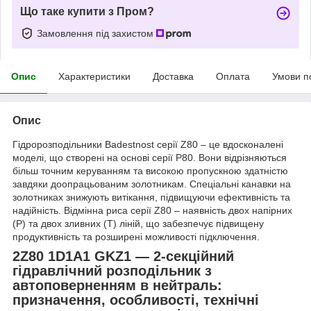
Що таке купити з Пром?
Замовлення під захистом
Опис
Характеристики
Доставка
Оплата
Умови п
Опис
Гідророзподільники Badestnost серії Z80 – це вдосконалені
моделі, що створені на основі серії P80. Вони відрізняються
більш точним керуванням та високою пропускною здатністю
завдяки доопрацьованим золотникам. Спеціальні канавки на
золотниках знижують витікання, підвищуючи ефективність та
надійність. Відмінна риса серії Z80 – наявність двох напірних
(P) та двох зливних (T) ліній, що забезпечує підвищену
продуктивність та розширені можливості підключення.
2Z80 1D1A1 GKZ1 — 2-секційний
гідравлічний розподільник з
автоповерненням в нейтраль:
призначення, особливості, технічні