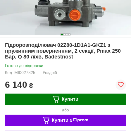
Гідророзподілювач 02Z80-1D1A1-GKZ1 з
пружинним поверненням, 2 секції, Pmax 250
Бар, Q 80 л/хв, Badestnost
Готово до відправки
Код: MI0027825
Роздріб
6 140
₴
Купити
або
Купити з