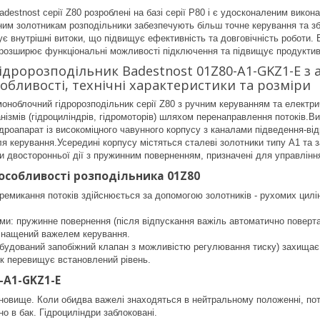
adestnost серії Z80 розроблені на базі серії P80 і є удосконаленим вик
им золотникам розподільники забезпечують більш точне керування та збі
ує внутрішні витоки, що підвищує ефективність та довговічність роботи. В
о розширює функціональні можливості підключення та підвищує продуктив
ідророзподільник Badestnost 01Z80-A1-GKZ1-E 
обливості, технічні характеристики та розміри
оноблочний гідророзподільник серії Z80 з ручним керуванням та електр
нізмів (гідроциліндрів, гідромоторів) шляхом перенаправлення потоків.Ви
дроапарат із високоміцного чавунного корпусу з каналами підведення-від
я керування.Усередині корпусу містяться сталеві золотники типу А1 та 
ки двосторонньої дії з пружинним поверненням, призначені для управлін
 особливості розподільника 01Z80
ремикання потоків здійснюється за допомогою золотників - рухомих цилі
ми: пружинне повернення (після відпускання важіль автоматично поверт
оснащений важелем керування.
будований запобіжний клапан з можливістю регулювання тиску) захищає 
ск перевищує встановлений рівень.
-A1-GKZ1-E
овище. Коли обидва важелі знаходяться в нейтральному положенні, потік
но в бак. Гідроциліндри заблоковані.