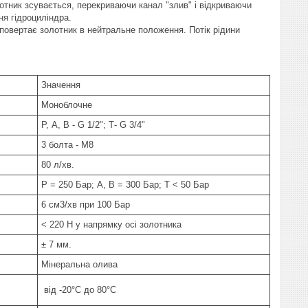
отник зсувається, перекриваючи канал "злив" і відкриваючи
ня гідроциліндра.
повертає золотник в нейтральне положення. Потік рідини
Значення
Моноблочне
Р, А, В - G 1/2"; Т- G 3/4"
3 болта - М8
80 л/хв.
P = 250 Бар; A, B = 300 Бар; T < 50 Бар
6 см3/хв при 100 Бар
< 220 Н у напрямку осі золотника
± 7 мм.
Мінеральна олива
від -20°C до 80°C