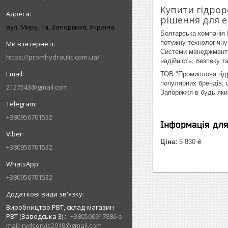
Купити гідрор
рішення для ек
вул. Миру, 1а, Запоріжжя, Україна
Болгарська компанія 
потужну технологічну
Системи менеджменту 
https://promhydraulic.com.ua/
надійність, безпеку т
ТОВ "Промислова гідр
популярних брендів, 
2127543@gmail.com
Запоріжжя в будь-яки
+380956701532
Інформація дл
Ціна:
5 830 ₴
+380956701532
+380956701532
Виробництво РВТ, склад-магазин
РВТ (Заводська 3)
+380506917886 e-
mail: rvdservis2018@gmail.com