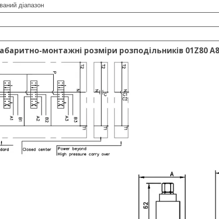
ований діапазон
габаритно-монтажні розміри розподільників 01Z80 A8