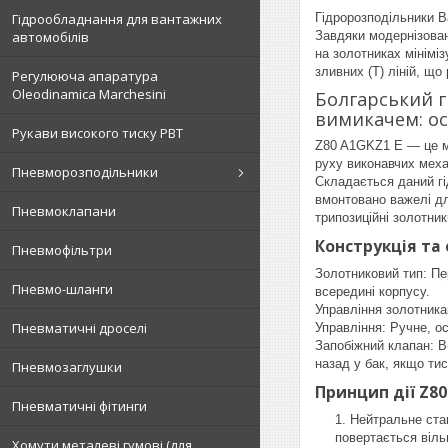
Гідрообладнання для вантажних
Гідророзподільники B
автомобілів
Завдяки модернізован
на золотниках мініміз
зливних (T) ліній, щ
Регулююча апаратура
Oleodinamica Marchesini
Болгарський г
вимикачем: ос
Рукави високого тиску РВТ
Z80 A1GKZ1 E — це м
руху виконавчих меха
Пневморозподільники
Складається даний гі
вмонтовано важелі дл
Пневмоклапани
трипозиційні золотни
Конструкція та
Пневмофільтри
Золотниковий тип: Пе
Пневмо-шланги
всередині корпусу.
Управління золотника
Пневматичні дроселі
Управління: Ручне, 
Запобіжний клапан: В
назад у бак, якщо ти
Пневмозаглушки
Принцип дії Z80
Пневматичні фітинги
Нейтральне стан
повертається віль
Хомути металеві гумові (для