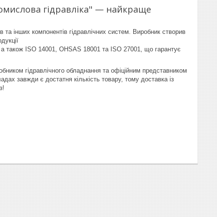
ромислова гідравліка" — найкраще
ів та інших компонентів гідравлічних систем. Виробник створив
дукції
 а також ISO 14001, OHSAS 18001 та ISO 27001, що гарантує
робником гідравлічного обладнання та офіційним представником
адах завжди є достатня кількість товару, тому доставка із
з!