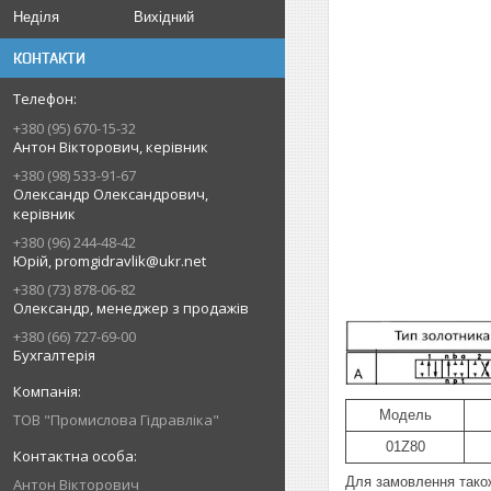
Неділя
Вихідний
КОНТАКТИ
+380 (95) 670-15-32
Антон Вікторович, керівник
+380 (98) 533-91-67
Олександр Олександрович,
керівник
+380 (96) 244-48-42
Юрій, promgidravlik@ukr.net
+380 (73) 878-06-82
Олександр, менеджер з продажів
+380 (66) 727-69-00
Бухгалтерія
Модель
ТОВ "Промислова Гідравліка"
01Z80
Для замовлення тако
Антон Вікторович