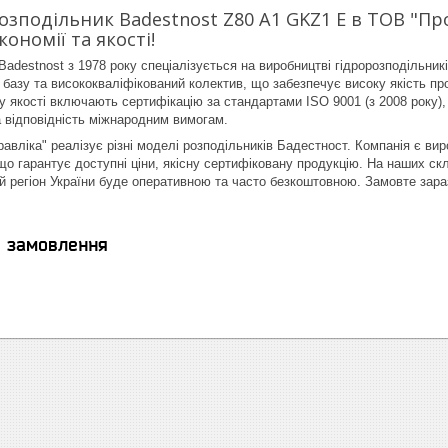
озподільник Badestnost Z80 A1 GKZ1 E в ТОВ "П
ономії та якості!
Badestnost з 1978 року спеціалізується на виробництві гідророзподільник
 базу та висококваліфікований колектив, що забезпечує високу якість про
якості включають сертифікацію за стандартами ISO 9001 (з 2008 року),
а відповідність міжнародним вимогам.
авліка" реалізує різні моделі розподільників Бадестност. Компанія є ви
що гарантує доступні ціни, якісну сертифіковану продукцію. На наших скл
й регіон України буде оперативною та часто безкоштовною. Замовте зара
я замовлення