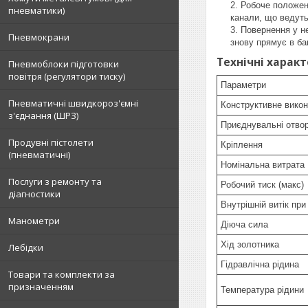
Робоче положенн
пневматики)
канали, що ведуть
Повернення у не
Пневмокрани
знову прямує в ба
Технічні харак
Пневмоблоки підготовки
повітря (регулятори тиску)
Параметри
Пневматичні швидкороз'ємні
Конструктивне вико
з'єднання (ШРЗ)
Приєднувальні отво
Продувні пістолети
Кріплення
(пневматичні)
Номінальна витрата
Послуги з ремонту та
Робочий тиск (макс)
діагностики
Внутрішній витік при
Манометри
Діюча сила
Хід золотника
Лебідки
Гідравлічна рідина
Товари та комплекти за
призначенням
Температура рідини