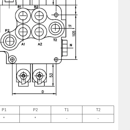
Р1
Р2
Т1
Т2
*
*
-
-