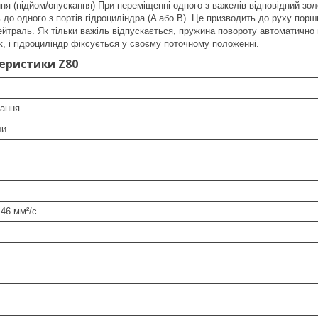
я (підйом/опускання) При переміщенні одного з важелів відповідний зол
 до одного з портів гідроциліндра (A або B). Це призводить до руху порш
йтраль. Як тільки важіль відпускається, пружина повороту автоматично 
к, і гідроциліндр фіксується у своєму поточному положенні.
теристики Z80
нання
ри
 46 мм²/с.