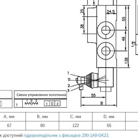
А, мм
В, мм
С, мм
D, мм
67
80
122
65
ж доступний
гідророзподільник з фіксацією Z80-1A8-GKZ1