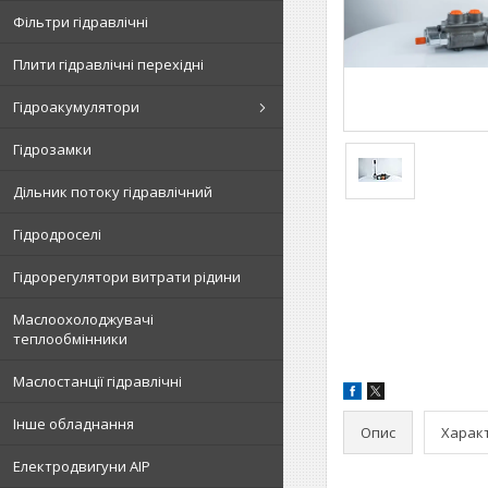
Фільтри гідравлічні
Плити гідравлічні перехідні
Гідроакумулятори
Гідрозамки
Дільник потоку гідравлічний
Гідродроселі
Гідрорегулятори витрати рідини
Маслоохолоджувачі
теплообмінники
Маслостанції гідравлічні
Інше обладнання
Опис
Харак
Електродвигуни АІР