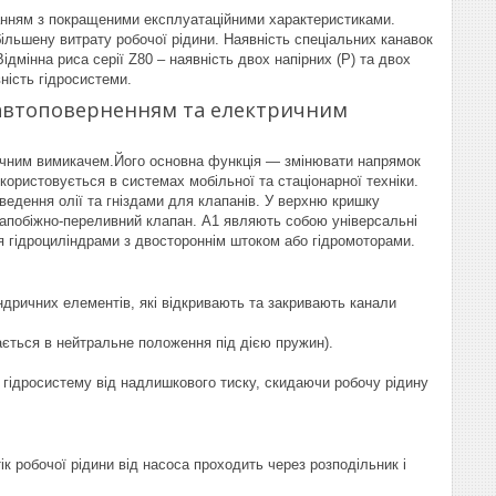
онанням з покращеними експлуатаційними характеристиками.
льшену витрату робочої рідини. Наявність спеціальних канавок
ідмінна риса серії Z80 – наявність двох напірних (P) та двох
ність гідросистеми.
з автоповерненням та електричним
ичним вимикачем.Його основна функція — змінювати напрямок
користовується в системах мобільної та стаціонарної техніки.
ведення олії та гніздами для клапанів. У верхню кришку
запобіжно-переливний клапан. А1 являють собою універсальні
ня гідроциліндрами з двостороннім штоком або гідромоторами.
ндричних елементів, які відкривають та закривають канали
ається в нейтральне положення під дією пружин).
гідросистему від надлишкового тиску, скидаючи робочу рідину
 робочої рідини від насоса проходить через розподільник і