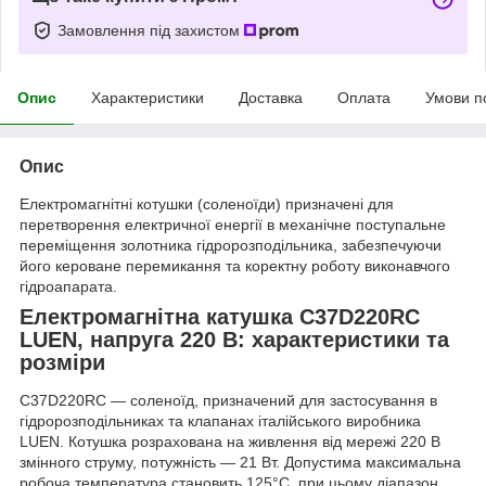
Замовлення під захистом
Опис
Характеристики
Доставка
Оплата
Умови п
Опис
Електромагнітні котушки (соленоїди) призначені для
перетворення електричної енергії в механічне поступальне
переміщення золотника гідророзподільника, забезпечуючи
його кероване перемикання та коректну роботу виконавчого
гідроапарата.
Електромагнітна катушка C37D220RC
LUEN, напруга 220 В: характеристики та
розміри
C37D220RC — соленоїд, призначений для застосування в
гідророзподільниках та клапанах італійського виробника
LUEN. Котушка розрахована на живлення від мережі 220 В
змінного струму, потужність — 21 Вт. Допустима максимальна
робоча температура становить 125°C, при цьому діапазон