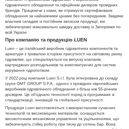
гідравлічного обладнання та офіційним дилером провідних
брендів. Працюючи з нами, ви отримуєте сертифіковане
обладнання за найнижчими цінами без посередників. Завдяки
власним складам із постійним запасом продукції, ми
забезпечуємо максимально швидку доставку із Запоріжжя по
всій Україні.
Про компанію та продукцію LUEN
Luen – це італійський виробник гідравлічних компонентів та
арматури з тривалою історією присутності на світовому ринку
гідравліки, що спеціалізується на випуску клапанів,
картриджних розподільників та комплектуючих для систем
керування гідропотіком.
У 2022 році компанія Luen S.r.l. була інтегрована до складу
групи OMT GROUP S.P.A., одного з провідних європейських
виробників гідравлічного обладнання з більш ніж 55-річним
досвідом. Це об'єднало технології поряд із програмами зі
стандартизації, інновацій та глобальної присутності.
Продукція Luen виготовляэться з використанням сучасних
технологій та високоміцних матеріалів, оснащується
високоточним механізмом управління та ущільненнями, що
забезпечують стійку роботу при тиску до сотень бар. Вона