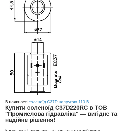
В наявності
соленоїд C37D напругою 110 В
Купити соленоїд C37D220RC в ТОВ
"Промислова гідравліка" — вигідне та
надійне рішення!
Компанія «Промислова гідравліка» є виробником