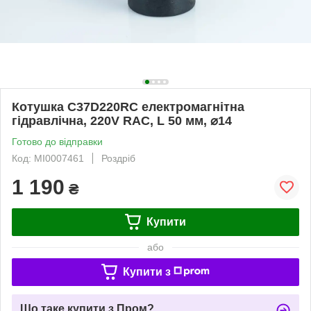
Котушка C37D220RC електромагнітна
гідравлічна, 220V RAC, L 50 мм, ⌀14
Готово до відправки
Код: MI0007461
Роздріб
1 190
₴
Купити
або
Купити з
Що таке купити з Пром?