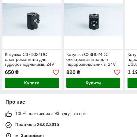
Котушка C37D024DC
Котушка C38D024DC
Кот
електромагнітна для
електромагнітна для
гідр
гідророзподільників, 24V
гідророзподільників, 24V
L 38
DC, L 50 мм, ⌀14
DC, L 50 мм, ⌀16, LUEN
650
820
1 1
₴
₴
Купити
Купити
Про нас
100% позитивних з 93 відгуків за рік
Працює з 26.02.2015
м. Запоріжжя