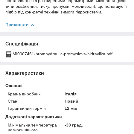
поставляється з розширеними параметрами виконання (різні
типи різьблення, тиску, пропускні можливості), що полегшує її
підбір під конкретні технічні вимоги гідросистеми.
Приховати
Специфікація
MI0007461-promhydraulic-promyslova-hidravlika.pdf
Характеристики
Основні
Країна виробник
Італія
Стан
Новий
Гарантійний термін
12 міс
Додаткові характеристики
Мінімальна температура
-30 град.
навколишнього