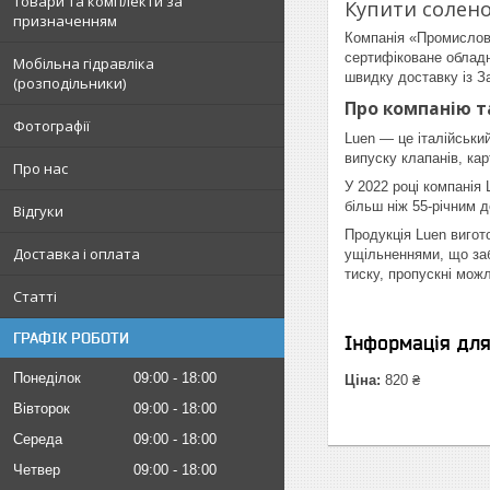
Товари та комплекти за
Купити солено
призначенням
Компанія «Промислова
сертифіковане обладн
Мобільна гідравліка
швидку доставку із За
(розподільники)
Про компанію т
Фотографії
Luen — це італійський
випуску клапанів, ка
Про нас
У 2022 році компанія
більш ніж 55-річним д
Відгуки
Продукція Luen вигот
Доставка і оплата
ущільненнями, що заб
тиску, пропускні можл
Статті
ГРАФІК РОБОТИ
Інформація дл
Понеділок
09:00
18:00
Ціна:
820 ₴
Вівторок
09:00
18:00
Середа
09:00
18:00
Четвер
09:00
18:00