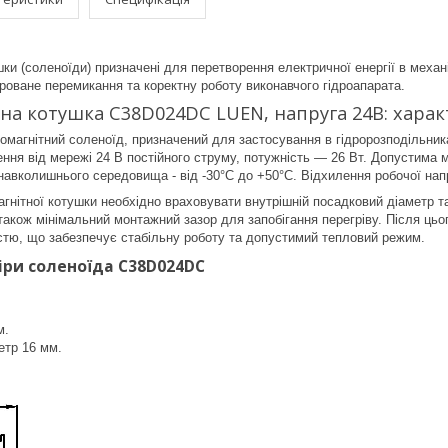
шки (соленоїди) призначені для перетворення електричної енергії в меха
роване перемикання та коректну роботу виконавчого гідроапарата.
на котушка C38D024DC LUEN, напруга 24В: харак
агнітний соленоїд, призначений для застосування в гідророзподільника
ння від мережі 24 В постійного струму, потужність — 26 Вт. Допустима
навколишнього середовища - від -30°C до +50°C. Відхилення робочої нап
гнітної котушки необхідно враховувати внутрішній посадковий діаметр т
 також мінімальний монтажний зазор для запобігання перегріву. Після ць
тю, що забезпечує стабільну роботу та допустимий тепловий режим.
іри соленоїда C38D024DC
м.
етр 16 мм.