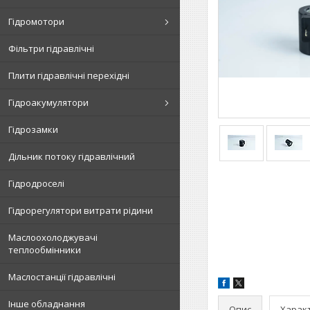
Гідромотори
Фільтри гідравлічні
Плити гідравлічні перехідні
Гідроакумулятори
Гідрозамки
Дільник потоку гідравлічний
Гідродроселі
Гідрорегулятори витрати рідини
Маслоохолоджувачі
теплообмінники
Маслостанції гідравлічні
Інше обладнання
Опис
Харак