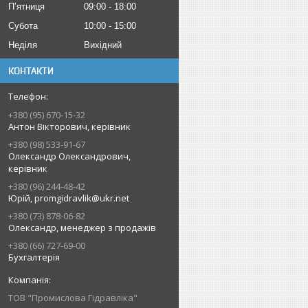
Пʼятниця
09:00
18:00
Субота
10:00
15:00
Неділя
Вихідний
КОНТАКТИ
+380 (95) 670-15-32
Антон Вікторович, керівник
+380 (98) 533-91-67
Олександр Олександрович,
керівник
+380 (96) 244-48-42
Юрій, promgidravlik@ukr.net
+380 (73) 878-06-82
Олександр, менеджер з продажів
+380 (66) 727-69-00
Бухгалтерія
ТОВ "Промислова Гідравліка"