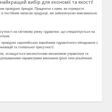
айкращий вибір для економії та якості!
ром провідних брендів. Працюючи з нами, ви отримуєте
із постійним запасом продукції, ми забезпечуємо максимально
сутності на світовому ринку гідравліки, що спеціалізується на
отіком.
з провідних європейських виробників гідравлічного обладнання з
інновацій та глобальної присутності.
алів, оснащується високоточним механізмом управління та
 розширеними параметрами виконання (різні типи різьблення,
.