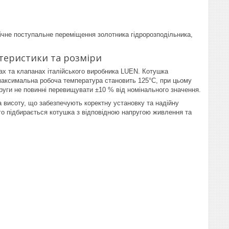
нічне поступальне переміщення золотника гідророзподільника,
теристики та розміри
х та клапанах італійського виробника LUEN. Котушка
 максимальна робоча температура становить 125°C, при цьому
руги не повинні перевищувати ±10 % від номінального значення.
а висоту, що забезпечують коректну установку та надійну
ого підбирається котушка з відповідною напругою живлення та