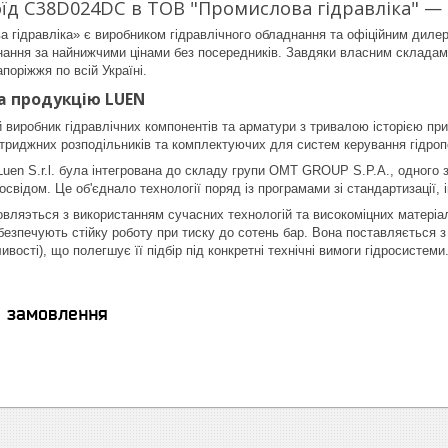
їд C38D024DC в ТОВ "Промислова гідравліка" — н
 гідравліка» є виробником гідравлічного обладнання та офіційним диле
ання за найнижчими цінами без посередників. Завдяки власним складам 
поріжжя по всій Україні.
а продукцію LUEN
 виробник гідравлічних компонентів та арматури з тривалою історією при
ртриджних розподільників та комплектуючих для систем керування гідроп
 Luen S.r.l. була інтегрована до складу групи OMT GROUP S.P.A., одного 
освідом. Це об'єднало технології поряд із програмами зі стандартизації, 
овляэться з використанням сучасних технологій та високоміцних матері
езпечують стійку роботу при тиску до сотень бар. Вона поставляється з
ивості), що полегшує її підбір під конкретні технічні вимоги гідросистеми
я замовлення