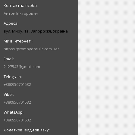
Антон Вікторович
вул. Миру, 1а, Запоріжжя, Україна
https://promhydraulic.com.ua/
2127543@gmail.com
+380956701532
+380956701532
+380956701532