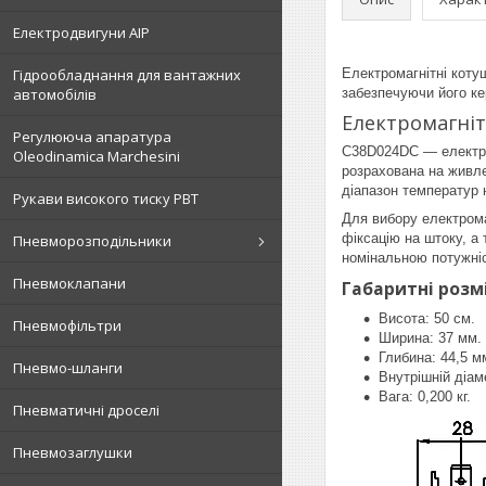
Електродвигуни АІР
Гідрообладнання для вантажних
Електромагнітні коту
автомобілів
забезпечуючи його ке
Електромагніт
Регулююча апаратура
C38D024DC — електром
Oleodinamica Marchesini
розрахована на живле
діапазон температур 
Рукави високого тиску РВТ
Для вибору електрома
фіксацію на штоку, а
Пневморозподільники
номінальною потужніс
Пневмоклапани
Габаритні розм
Висота: 50 см.
Пневмофільтри
Ширина: 37 мм.
Глибина: 44,5 м
Пневмо-шланги
Внутрішній діам
Вага: 0,200 кг.
Пневматичні дроселі
Пневмозаглушки