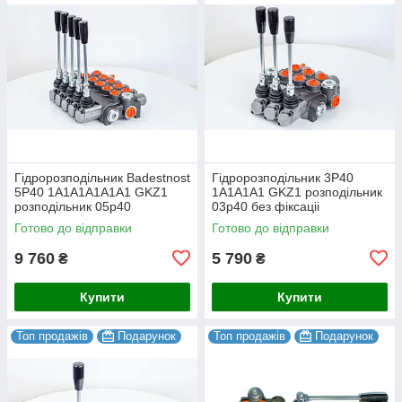
Гідророзподільник Badestnost
Гідророзподільник 3Р40
5Р40 1A1A1А1A1A1 GKZ1
1A1A1A1 GKZ1 розподільник
розподільник 05p40
03р40 без фіксаціі
Готово до відправки
Готово до відправки
9 760
5 790
₴
₴
Купити
Купити
Топ продажів
Подарунок
Топ продажів
Подарунок