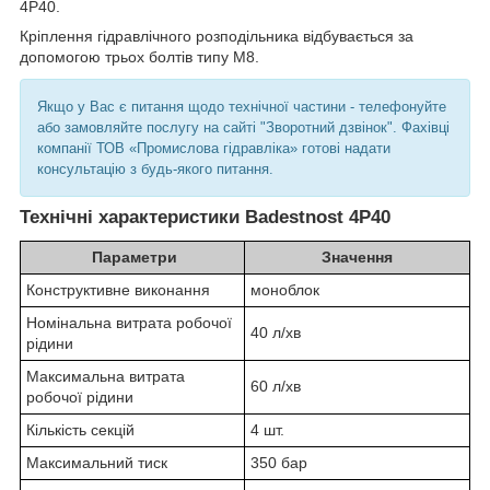
4Р40.
Кріплення гідравлічного розподільника відбувається за
допомогою трьох болтів типу М8.
Якщо у Вас є питання щодо технічної частини - телефонуйте
або замовляйте послугу на сайті "Зворотний дзвінок". Фахівці
компанії ТОВ «Промислова гідравліка» готові надати
консультацію з будь-якого питання.
Технічні характеристики Badestnost 4Р40
Параметри
Значення
Конструктивне виконання
моноблок
Номінальна витрата робочої
40 л/хв
рідини
Максимальна витрата
60 л/хв
робочої рідини
Кількість секцій
4 шт.
Максимальний тиск
350 бар