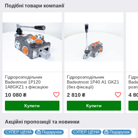
Подібні товари компанії
Гідророзподільник
Гідророзподільник
Гідр
Badestnost 1Р120
Badestnost 1Р40 A1 GKZ1
Bade
1A8GKZ1 з фіксацією
(без фіксації)
розп
золотника розподільник
розподільник 01p40
10 080
2 810
4 8
₴
₴
01p120
Купити
Купити
Акційні пропозиції та новинки
СУПЕР ЦЕНА
Подарунок
СУПЕР ЦЕНА
Подарунок