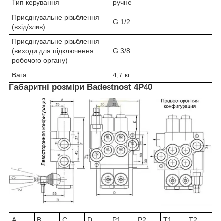
Тип керування
ручне
Приєднувальне різьблення
G 1/2
(вхід/злив)
Приєднувальне різьблення
(виходи для підключення
G 3/8
робочого органу)
Вага
4,7 кг
Габаритні розміри Badestnost 4Р40
A
B
C
D
P1
P2
T1
T2