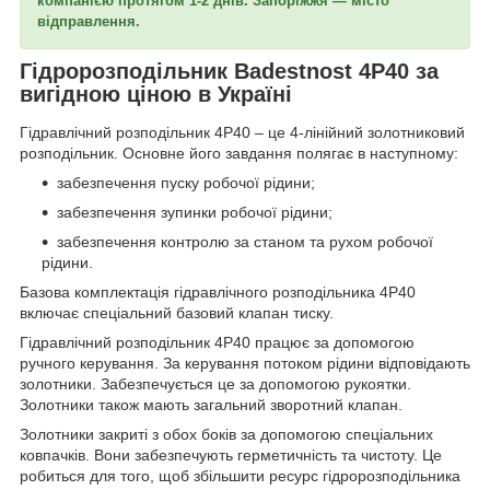
компанією протягом 1-2 днів. Запоріжжя — місто
відправлення.
Гідророзподільник Badestnost 4Р40 за
вигідною ціною в Україні
Гідравлічний розподільник 4Р40 – це 4-лінійний золотниковий
розподільник. Основне його завдання полягає в наступному:
забезпечення пуску робочої рідини;
забезпечення зупинки робочої рідини;
забезпечення контролю за станом та рухом робочої
рідини.
Базова комплектація гідравлічного розподільника 4Р40
включає спеціальний базовий клапан тиску.
Гідравлічний розподільник 4Р40 працює за допомогою
ручного керування. За керування потоком рідини відповідають
золотники. Забезпечується це за допомогою рукоятки.
Золотники також мають загальний зворотний клапан.
Золотники закриті з обох боків за допомогою спеціальних
ковпачків. Вони забезпечують герметичність та чистоту. Це
робиться для того, щоб збільшити ресурс гідророзподільника