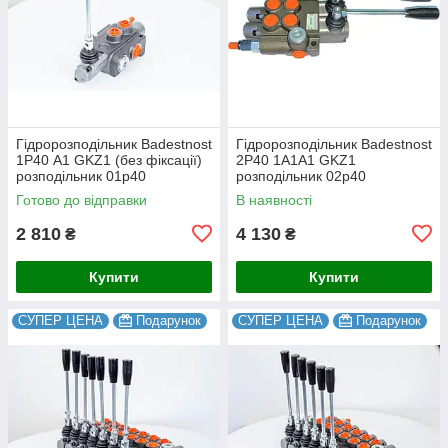
Гідророзподільник Badestnost
Гідророзподільник Badestnost
1Р40 A1 GKZ1 (без фіксації)
2Р40 1A1A1 GKZ1
розподільник 01p40
розподільник 02p40
Готово до відправки
В наявності
2 810
4 130
₴
₴
Купити
Купити
СУПЕР ЦЕНА
Подарунок
СУПЕР ЦЕНА
Подарунок