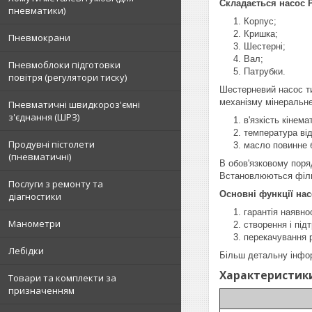
Складається насос Р 
пневматики)
Корпус;
Кришка;
Пневмокрани
Шестерні;
Вал;
Пневмоблоки підготовки
Патрубки.
повітря (регулятори тиску)
Шестерневий насос ти
механізму мінеральн
Пневматичні швидкороз'ємні
з'єднання (ШРЗ)
в'язкість кінем
температура від
Продувні пістолети
масло повинне б
(пневматичні)
В обов'язковому поряд
Встановлюються фільт
Послуги з ремонту та
Основні функції нас
діагностики
гарантія наявно
Манометри
створення і під
перекачування р
Лебідки
Більш детальну інфо
Характеристики
Товари та комплекти за
призначенням