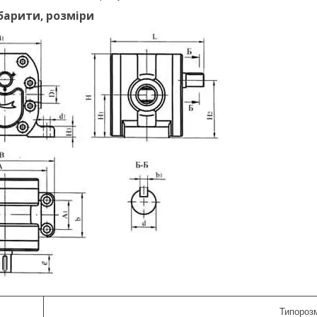
абарити, розміри
Типорозм