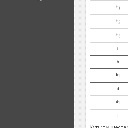
H
1
H
2
H
3
L
b
b
1
d
d
1
l
Купити шестерн