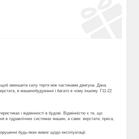
 щоб зменшити силу тертя між частинами двигуна. Дана
верстата, в машинобудуванні і багато в чому іншому. Г11-22
истиках і відмінності в будові. Відмінністю є те, що
я в гідравлічних системах машин, а саме: верстати, преса,
порушенні будь-яких вимог щодо експлуатації.