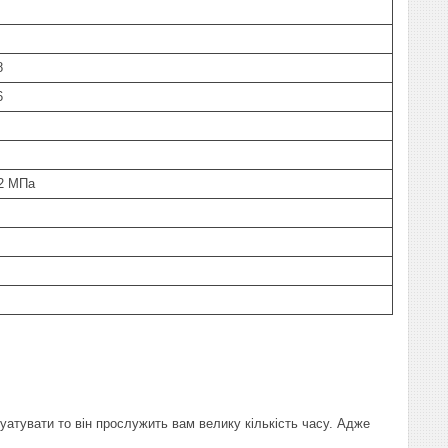
8
6
02 МПа
атувати то він прослужить вам велику кількість часу. Адже