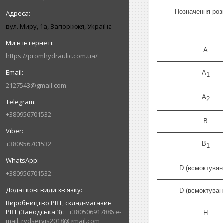
Позначення роз
вул. Миру, 1а, Запоріжжя, Україна
A
https://promhydraulic.com.ua/
A
1
2127543@gmail.com
A
2
+380956701532
B
+380956701532
B
1
D (всмоктуван
+380956701532
D (всмоктуван
Виробництво РВТ, склад-магазин
РВТ (Заводська 3)
+380506917886 e-
H
mail: rvdservis2018@gmail.com