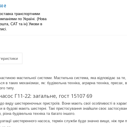
50 ₴
оставка транспортними
омпаніями по Україні. (Нова
ошта, САТ та ін) Умови в
писі.
теристики
астиною мастильної системи. Мастильна система, яка відповідає за те,
я в таких механізмах, як: будівельна техніка, аграрна техніка, пресах, 
ого типу.
асос Г11-22: загальне, гост 15107 69
до виду шестереночных пристроїв. Вони мають свої особливості в характер
 в будові мають шестерні. Такі пристосування знайшли своє застосуванн
, різна будівельна техніка та багато іншого.
уатації шестеренного насоса, термін служби буде значно вище, ніж при 