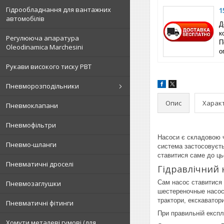
Гідрообладнання для вантажних
1
автомобілів
Д
к
Регулююча апаратура
П
Oleodinamica Marchesini
о
Рукави високого тиску РВТ
Пневморозподільники
Опис
Харак
Пневмоклапани
Пневмофільтри
Насоси є складовою ч
Пневмо-шланги
система застосовуєтьс
ставитися саме до ць
Пневматичні дроселі
Гідравлічний н
Сам насос ставитися 
Пневмозаглушки
шестереночные насоси
трактори, екскаватори
Пневматичні фітинги
При правильній експл
Хомути металеві гумові (для