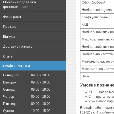
Мобільна гідравліка
Обсяг (робочий)
(розподільники)
Номінальна подача
Фотографії
Коефіцієнт подачі
ККД
Про нас
Номінальний тиск на
Відгуки
Максимальний тиск 
Доставка і оплата
Номінальний тиск на
Номінальна частота
Статті
Мінімальна частота 
ГРАФІК РОБОТИ
Максимальна частот
Понеділок
09:00
18:00
Вага
Вівторок
09:00
18:00
Умовне позначен
Середа
09:00
18:00
Г11 — насос має
Четвер
09:00
18:00
2 — друга група
2 — типорозмір 
Пʼятниця
09:00
18:00
Володіє найбільшим в
Субота
10:00
15:00
Г11-22 ухл4 зроблений