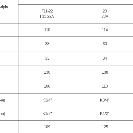
мірів
Г11-22
23
Г11-22А
23А
110
114
38
60
33
34
130
138
100
110
ня)
K3/4"
K3/4"
ня)
K1/2"
K1/2"
109
125