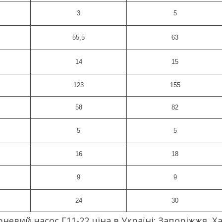
3
5
55,5
63
14
15
123
155
58
82
5
5
16
18
9
9
24
30
евий насос Г11-22 ціна в Україні: Запоріжжя, Харк