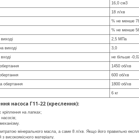
16,0 см3
18 л/хв
% не менше 7
% не менше 5
 виході
2,5 МПа
на виході
3,0
 вході
не більше -0,
 обертання
1450 об/хв
обертання
600 об/хв
а обертання
1800 об/хв
6 кг
ня насоса Г11-22 (креслення):
 кріплення на лапках;
 насосів;
механізму.
итратою мінерального масла, а саме 8 л/хв. Якщо його правильно експлу
 з високоякісного матеріалу.