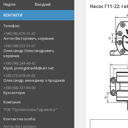
Неділя
Вихідний
Насос Г11-22: г
КОНТАКТИ
+380 (95) 670-15-32
Антон Вікторович, керівник
+380 (98) 533-91-67
Олександр Олександрович,
керівник
+380 (96) 244-48-42
Юрій, promgidravlik@ukr.net
+380 (73) 878-06-82
Олександр, менеджер з продажів
+380 (66) 727-69-00
Бухгалтерія
ТОВ "Промислова Гідравліка"
Антон Вікторович