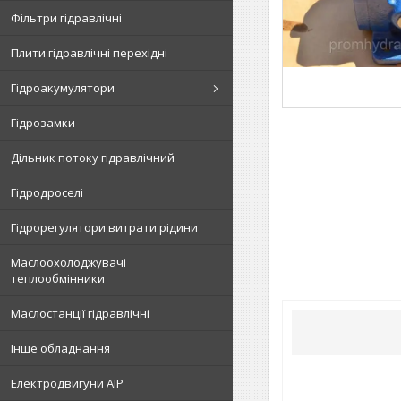
Фільтри гідравлічні
Плити гідравлічні перехідні
Гідроакумулятори
Гідрозамки
Дільник потоку гідравлічний
Гідродроселі
Гідрорегулятори витрати рідини
Маслоохолоджувачі
теплообмінники
Маслостанції гідравлічні
Інше обладнання
Електродвигуни АІР