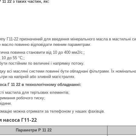
11 22 з таких частин, як:
пу Г11-22 призначений для введення мінерального масла в мастильні сис
е масло повинно відповідати певним параметрам:
атична повинна становити від 10 до 400 мм2/с;;
 10 до 55 °С;;
ути постійним по величині і напрямку потоку.
ку всі масляні системи повинні бути обладнані фільтрами. Їх номінальна
ри на напірній або зливній магістралях.
оса Г 11 22 в технологічному обладнанні:
сті мастила для тертьових елементів;
тримання робочого тиску;
ідини.
рмацію можна отримати за телефоном у наших фахівців.
 насоса Г11-22
Параметри Р 11 22