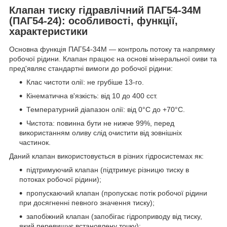
Клапан тиску гідравлічний ПАГ54-34М
(ПАГ54-24): особливості, функції,
характеристики
Основна функція ПАГ54-34М — контроль потоку та напрямку
робочої рідини. Клапан працює на основі мінеральної оиви та
пред'являє стандартні вимоги до робочої рідини:
Клас чистоти олії: не грубіше 13-го.
Кінематична в'язкість: від 10 до 400 сст.
Температурний діапазон олії: від 0°C до +70°C.
Чистота: повинна бути не нижче 99%, перед
використанням оливу слід очистити від зовнішніх
частинок.
Даний клапан використовується в різних гідросистемах як:
підтримуючий клапан (підтримує різницю тиску в
потоках робочої рідини);
пропускаючий клапан (пропускає потік робочої рідини
при досягненні певного значення тиску);
запобіжний клапан (запобігає гідроприводу від тиску,
який перевищує встановлену точку);