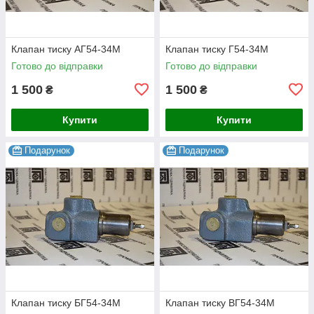
Клапан тиску АГ54-34М
Клапан тиску Г54-34М
Готово до відправки
Готово до відправки
1 500
1 500
₴
₴
Купити
Купити
Подарунок
Подарунок
Клапан тиску БГ54-34М
Клапан тиску ВГ54-34М