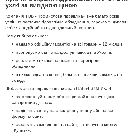
ухл4 за вигідною ціною
Компанія ТОВ «Промислова гідравліка» вже багато років
успішно постачає гідравлічне обладнання, зарекомендувавши
себе як надійний та відповідальний партнер.
Чому вибирають нас:
надаємо офіційну гарантію на всі товари – 12 місяців;
пропонуємо одні з найдоступніших цін в Україні;
реалізуємо виключно якісне та перевірене
обладнання;
швидке відвантаження, більшість позицій завжди є на
складі.
Щоб замовити гідравлічний клапан ПАГ54-34М УХЛ4:
зателефонуйте нам або скористайтеся функцією
«Зворотний дзвінок»;
надішліть заявку на електронну пошту або через
форму на сайті;
оформіть замовлення на сайті, натиснувши кнопку
«Купити».