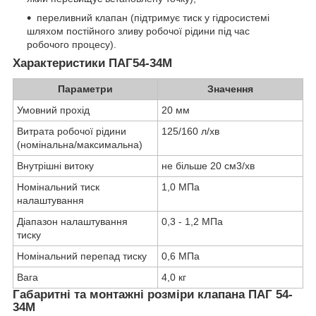
переливний клапан (підтримує тиск у гідросистемі
шляхом постійного зливу робочої рідини під час
робочого процесу).
Характеристики ПАГ54-34М
Параметри
Значення
Умовний прохід
20 мм
Витрата робочої рідини
125/160 л/хв
(номінальна/максимальна)
Внутрішні витоку
не більше 20 см3/хв
Номінальний тиск
1,0 МПа
налаштування
Діапазон налаштування
0,3 - 1,2 МПа
тиску
Номінальний перепад тиску
0,6 МПа
Вага
4,0 кг
Габаритні та монтажні розміри клапана ПАГ 54-
34М