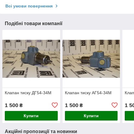
Всі умови повернення
Подібні товари компанії
Клапан тиску ДГ54-34М
Клапан тиску АГ54-34М
Клап
1 500
1 500
1 5
₴
₴
Купити
Купити
Акційні пропозиції та новинки