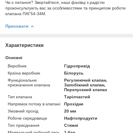
Чи є питання? Звертайтеся, наші фахівці з радістю
проконсультують вас за особливостями та принципом роботи
клапана ПАГ54-34М.
Приховати
Характеристики
Основні
Виробник
Гідропривід
Країна виробник
Білорусь
Функціональне
Регулюючий клапан,
призначення клапана
Запобіжний клапан,
Перепускний клапан
Тип клапана
Тарілчастий
Напрямок потоку в клапані
Прохідне
Умовний прохід
20 мм
Робоче середовище
Нафтопродукти
Тип приєднання
Стяжні
Мінімальний робочий тиск
1 бар