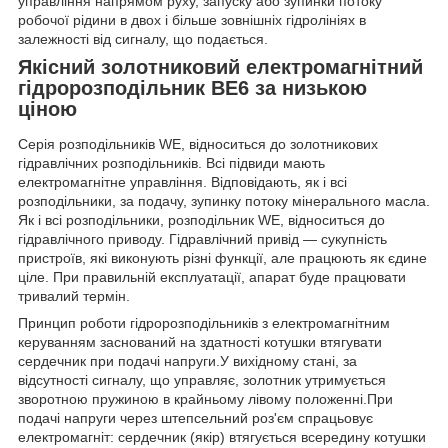
управління напрямом руху, запуску або зупинки потоку
робочої рідини в двох і більше зовнішніх гідролініях в
залежності від сигналу, що подається.
Якісний золотниковий електромагнітний
гідророзподільник ВЕ6 за низькою
ціною
Серія розподільників WE, відноситься до золотникових
гідравлічних розподільників. Всі підвиди мають
електромагнітне управління. Відповідають, як і всі
розподільники, за подачу, зупинку потоку мінерального масла.
Як і всі розподільники, розподільник WE, відноситься до
гідравлічного приводу. Гідравлічний привід — сукупність
пристроїв, які виконують різні функції, але працюють як єдине
ціле. При правильній експлуатації, апарат буде працювати
тривалий термін.
Принцип роботи гідророзподільників з електромагнітним
керуванням заснований на здатності котушки втягувати
сердечник при подачі напруги.У вихідному стані, за
відсутності сигналу, що управляє, золотник утримується
зворотною пружиною в крайньому лівому положенні.При
подачі напруги через штепсельний роз'єм спрацьовує
електромагніт: сердечник (якір) втягується всередину котушки