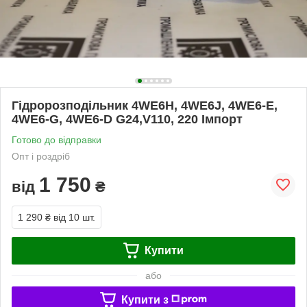
Гідророзподільник 4WE6H, 4WE6J, 4WE6-E,
4WE6-G, 4WE6-D G24,V110, 220 Імпорт
Готово до відправки
Опт і роздріб
1 750
від
₴
1 290 ₴
від 10 шт.
Купити
або
Купити з