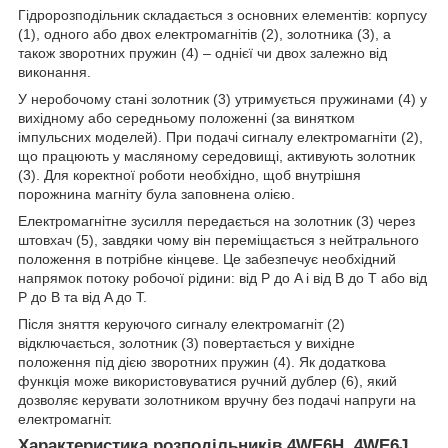
Гідророзподільник складається з основних елементів: корпусу
(1), одного або двох електромагнітів (2), золотника (3), а
також зворотних пружин (4) – однієї чи двох залежно від
виконання.
У неробочому стані золотник (3) утримується пружинами (4) у
вихідному або середньому положенні (за винятком
імпульсних моделей). При подачі сигналу електромагніти (2),
що працюють у масляному середовищі, активують золотник
(3). Для коректної роботи необхідно, щоб внутрішня
порожнина магніту була заповнена олією.
Електромагнітне зусилля передається на золотник (3) через
штовхач (5), завдяки чому він переміщається з нейтрального
положення в потрібне кінцеве. Це забезпечує необхідний
напрямок потоку робочої рідини: від P до A і від B до T або від
P до B та від A до T.
Після зняття керуючого сигналу електромагніт (2)
відключається, золотник (3) повертається у вихідне
положення під дією зворотних пружин (4). Як додаткова
функція може використовуватися ручний дублер (6), який
дозволяє керувати золотником вручну без подачі напруги на
електромагніт.
Характеристика розподільників 4WE6H, 4WE6J,