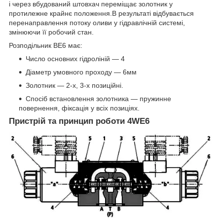
і через вбудований штовхач переміщає золотник у
протилежне крайнє положення.В результаті відбувається
перенаправлення потоку оливи у гідравлічній системі,
змінюючи її робочий стан.
Розподільник ВЕ6 має:
Число основних гідроліній — 4
Діаметр умовного проходу — 6мм
Золотник — 2-х, 3-х позиційні.
Спосіб встановлення золотника — пружинне
повернення, фіксація у всіх позиціях.
Пристрій та принцип роботи 4WE6