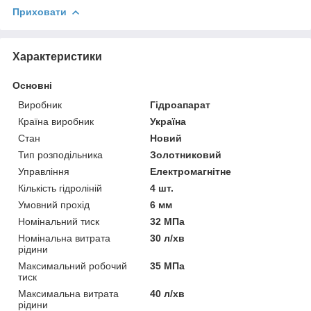
Приховати
Характеристики
Основні
Виробник
Гідроапарат
Країна виробник
Україна
Стан
Новий
Тип розподільника
Золотниковий
Управління
Електромагнітне
Кількість гідроліній
4 шт.
Умовний прохід
6 мм
Номінальний тиск
32 МПа
Номінальна витрата
30 л/хв
рідини
Максимальний робочий
35 МПа
тиск
Максимальна витрата
40 л/хв
рідини