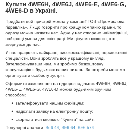
Купити 4WE6H, 4WE6J, 4WE6-E, 4WE6-G,
4WE6-D в Україні.
Придбати цей пристрій можна у компанії ТОВ «Промислова
гідравліка». Якщо говорити про кращу компанію країни, то
одразу можна назвати нас. Адже у нас створено найвигідніші,
найкращі умови для співпраці. Ми цінуємо кожного, хто
звернувся до нас.
У нас працюють найкращі, висококваліфіковані, перспективні
спеціалісти. Вони зроблять все у кращому вигляді.
Зателефонувавши нам, ми зробимо безкоштовну
консультацію з будь-яких ваших питань. За потреби можемо
організувати особисту зустріч.
Оформити замовлення на гідророзподільник 4WE6H, 4WE6J,
4WE6-E, 4WE6-G, 4WE6-D можна будь-яким зручним
способом:
зателефонувати нашим фахівцям;
надіслати заявку на електронну пошту;
скористатися кнопкою "Купити" на сайті.
Популярні аналоги:
Ве6.44
,
ВЕ6.64
,
ВЕ6.574
.