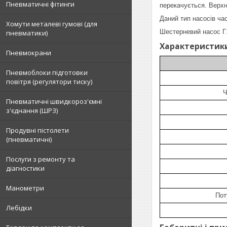
Пневматичні фітинги
перекачується. Верхн
Даний тип насосів ча
Хомути металеві гумові (для
Шестерневий насос Г1
пневматики)
Характеристики 
Пневмокрани
Пневмоблоки підготовки
повітря (регулятори тиску)
Ч
Пневматичні швидкороз'ємні
з'єднання (ШРЗ)
Продувні пістолети
(пневматичні)
Послуги з ремонту та
діагностики
Манометри
Пот
Лебідки