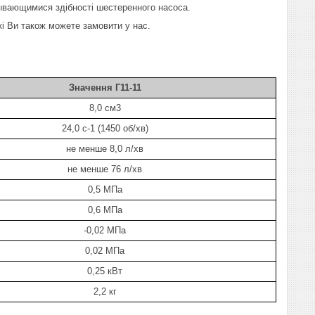
сывающимися здібності шестеренного насоса.
які Ви також можете замовити у нас.
Значення Г11-11
8,0 см3
24,0 с-1 (1450 об/хв)
не менше 8,0 л/хв
не менше 76 л/хв
0,5 МПа
0,6 МПа
-0,02 МПа
0,02 МПа
0,25 кВт
2,2 кг