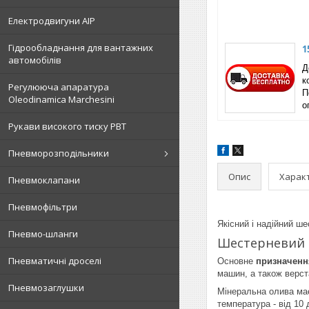
Електродвигуни АІР
Гідрообладнання для вантажних
1
автомобілів
Д
к
Регулююча апаратура
П
Oleodinamica Marchesini
о
Рукави високого тиску РВТ
Пневморозподільники
Опис
Харак
Пневмоклапани
Пневмофільтри
Якісний і надійний ш
Пневмо-шланги
Шестерневий н
Пневматичні дроселі
Основне
призначення
машин, а також верст
Пневмозаглушки
Мінеральна олива має
температура - від 10