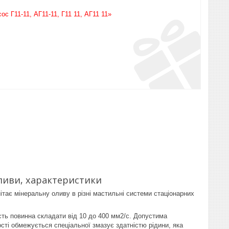
 Г11-11, АГ11-11, Г11 11, АГ11 11»
оливи, характеристики
ітає мінеральну оливу в різні мастильні системи стаціонарних
ість повинна складати від 10 до 400 мм2/с. Допустима
ості обмежується спеціальної змазує здатністю рідини, яка