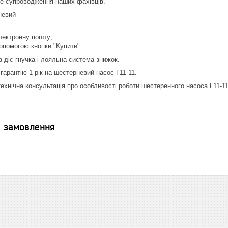
не супроводження наших фахівців.
невий
лектронну пошту;
допомогою кнопки "Купити".
в діє гнучка і лояльна система знижок.
гарантію 1 рік на шестерневий насос Г11-11.
ехнічна консультація про особливості роботи шестеренного насоса Г11-11
я замовлення