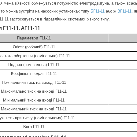
я межа в'язкості обмежується потужністю електродвигуна, а також вса
сто можна зустріти на насосних установках типу
БГ11-11
або ж
ВГ11-11
, 
1 11 застосовується в гідравлічних системах різного типу.
Г11-11, АГ11-11
Параметри Г11-11
Обсяг (робочий) Г11-11
астота обертання (номінальна) Г11-11
Подача (номінальна) Г11-11
Коефіцієнт подачі Г11-11
Номінальний тиск на виході Г11-11
Максимально тиск на виході Г11-11
Мінімальний тиск на вході Г11-11
Максимальний тиск на вході Г11-11
ужність при тиску (номінальному) Г11-11
Вага Г11-11