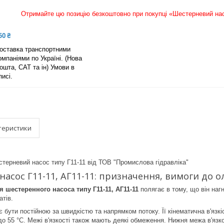
Отримайте цю позицію безкоштовно при покупці «Шестерневий насос
50 ₴
оставка транспортними
омпаніями по Україні. (Нова
ошта, САТ та ін) Умови в
писі.
теристики
естерневий насос типу Г11-11 від ТОВ "Промислова гідравліка"
асос Г11-11, АГ11-11: призначення, вимоги до 
 шестеренного насоса типу Г11-11, АГ11-11
полягає в тому, що він нагн
атів.
 бути постійною за швидкістю та напрямком потоку. Її кінематична в'язк
 до 55 °С. Межі в'язкості також мають деякі обмеження. Нижня межа в'язк