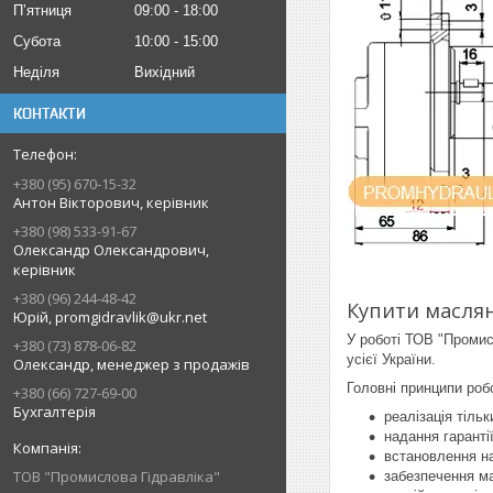
Пʼятниця
09:00
18:00
Субота
10:00
15:00
Неділя
Вихідний
КОНТАКТИ
+380 (95) 670-15-32
Антон Вікторович, керівник
+380 (98) 533-91-67
Олександр Олександрович,
керівник
+380 (96) 244-48-42
Купити маслян
Юрій, promgidravlik@ukr.net
У роботі ТОВ "Промис
+380 (73) 878-06-82
усієї України.
Олександр, менеджер з продажів
Головні принципи роб
+380 (66) 727-69-00
Бухгалтерія
реалізація тільк
надання гарантії
встановлення на
ТОВ "Промислова Гідравліка"
забезпечення ма