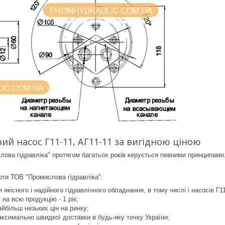
ий насос Г11-11, АГ11-11 за вигідною ціною
лова гідравліка" протягом багатьох років керується певними принципами.
оти ТОВ "Промислова гідравліка":
и якісного і надійного гідравлічного обладнання, в тому числі і насосів Г11
 на всю продукцію - 1 рік;
йбільш низьких цін на ринку;
ксимально швидкої доставки в будь-яку точку України;