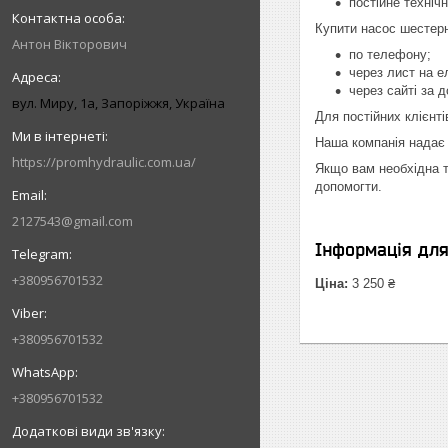
постійне техніч
Купити насос шестер
Антон Вікторович
по телефону;
через лист на е
через сайті за 
вул. Миру, 1а, Запоріжжя, Україна
Для постійних клієнті
Наша компанія надає 
https://promhydraulic.com.ua/
Якщо вам необхідна т
допомогти.
2127543@gmail.com
Інформація дл
+380956701532
Ціна:
3 250 ₴
+380956701532
+380956701532