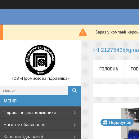
Зараз у компанії нероб
2127543@gmai
ГОЛОВНА
ТОВ
ТОВ «Промислова гідравліка»
Гідравлічні розподільники
Подарунок
Насосне обладнання
Клапани гідравлічні