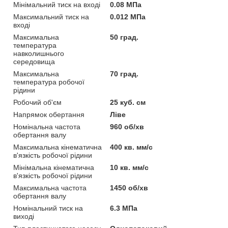
Мінімальний тиск на вході
0.08 МПа
Максимальний тиск на
0.012 МПа
вході
Максимальна
50 град.
температура
навколишнього
середовища
Максимальна
70 град.
температура робочої
рідини
Робочий об'єм
25 куб. см
Напрямок обертання
Ліве
Номінальна частота
960 об/хв
обертання валу
Максимальна кінематична
400 кв. мм/с
в'язкість робочої рідини
Мінімальна кінематична
10 кв. мм/с
в'язкість робочої рідини
Максимальна частота
1450 об/хв
обертання валу
Номінальний тиск на
6.3 МПа
виході