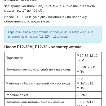
Фільтрація частинок - від 0,025 мм, а кінематична в'язкість
масла - від 17 до 400 сСт.
Насос Г12-32М існує в двох виконаннях по напрямку
обертання вала: праве і ліве.
Гарантія на всю представлену продукцію, в тому числі і на
пластинчасті насоси Г12-32М - 12 місяців!
Насос Г12-32М, Г12-32 - характеристика.
Р 12 32, М 12
Параметри
32 М
6,3 МПа/7,0
Номінальна/максимальний тиск на виході
МПа
0,08
Мінімальний/максимальний тиск на вході
МПа/0,012
МПа
Робочий об'єм
25 см3
Номінальна/мінімальна/максимальна
960 / 1500 /