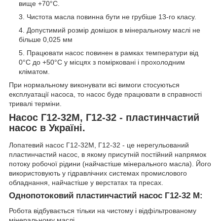
вище +70°C.
Чистота масла повинна бути не грубіше 13-го класу.
Допустимий розмір домішок в мінеральному маслі не
більше 0,025 мм
Працювати насос повинен в рамках температури від
0°C до +50°C у місцях з помірковані і прохолодним
кліматом.
При нормальному виконувати всі вимоги стосуються
експлуатації насоса, то насос буде працювати в справності
тривалі терміни.
Насос Г12-32М, Г12-32 - пластинчастий
насос в Україні.
Лопатевий насос Г12-32М, Г12-32 - це нерегульований
пластинчастий насос, в якому присутній постійний напрямок
потоку робочої рідини (найчастіше мінерального масла). Його
використовують у гідравлічних системах промислового
обладнання, найчастіше у верстатах та пресах.
Однопотоковий пластинчастий насос Г12-32 М:
Робота відбувається тільки на чистому і відфільтрованому
мінеральному маслі.