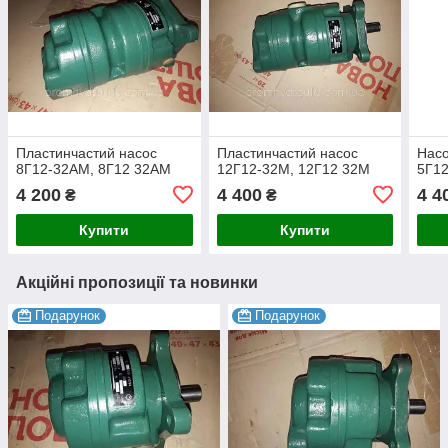
Пластинчастий насос
Пластинчастий насос
Насо
8Г12-32АМ, 8Г12 32АМ
12Г12-32М, 12Г12 32М
5Г1
4 200
4 400
4 4
₴
₴
Купити
Купити
Акційні пропозиції та новинки
Подарунок
Подарунок