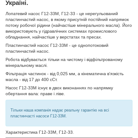
Україні.
Лопатевий насос Г12-33М, Г12-33 - це нерегульований
пластинчастий насос, в якому присутній постійний напрямок
потоку робочої рідини (найчастіше мінерального масла). Його
використовують у гідравлічних системах промислового
обладнання, найчастіше у верстатах та пресах.
Пластинчастий насос Г12-33М - це однопотоковий
пластинчастий насос.
Робота відбувається тільки на чистому і відфільтрованому
мінеральному маслі.
Фільтрація частинок - від 0,025 мм, а кінематична в'язкість
масла - від 17 до 400 сСт.
Насос Г12-33М існує в двох виконаннях по напрямку
обертання вала: праве і ліве.
Тільки наша компанія надає реальну гарантію на всі
пластинчасті насоси Г12-33М.
Характеристика Г12-33М, Г12-33.