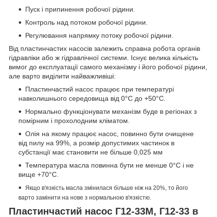
Пуск і припинення робочої рідини.
Контроль над потоком робочої рідини.
Регулювання напрямку потоку робочої рідини.
Від пластинчастих насосів залежить справна робота органів
гідравліки або ж гідравлічної системи. Існує велика кількість
вимог до експлуатації самого механізму і його робочої рідини,
але варто виділити найважливіші:
Пластинчастий насос працює при температурі
навколишнього середовища від 0°C до +50°C.
Нормально функціонувати механізм буде в регіонах з
помірним і прохолодним кліматом.
Олія на якому працює насос, повинно бути очищене
від пилу на 99%, а розмір допустимих частинок в
субстанції має становити не більше 0,025 мм
Температура масла повинна бути не менше 0°C і не
вище +70°C.
Якщо в'язкість масла змінилася більше ніж на 20%, то його
варто замінити на нове з нормальною в'язкістю.
Пластинчастий насос Г12-33М, Г12-33 в