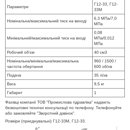
Г12-33, Г12-
Параметри
33М
6,3 МПа/7,0
Номінальна/максимальний тиск на виході
МПа
0,08
Мінімальний/максимальний тиск на вході
МПа/0,012
МПа
Робочий об'єм
40 см3
Номінальна/мінімальна/максимальна
960 / 1500 /
частота обертання
600 об/хв
Подача
35 л/хв
Вага
9,5 кг
Габарит
1
Фахівці компанії ТОВ "Промислова гідравліка" надають
безкоштовні технічні консультації по телефону. Телефонуйте
або замовляйте "Зворотний дзвінок".
Розміри (приєднувальні) Г12-33М, Г12-33.