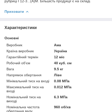
рубриці Г12-3...(А)М. Більшість продукції є на складі.
Приховати
Характеристики
Основні
Виробник
Ама
Країна виробник
Україна
Гарантійний термін
12 міс
Робочий об'єм
40 куб. см
Вага
9.5 кг
Напрямок обертання
Ліве
Мінімальний тиск на вході
0.08 МПа
Максимальний тиск на
0.012 МПа
вході
Номінальний тиск на
6.3 МПа
виході
Номінальна частота
960 об/хв
обертання валу