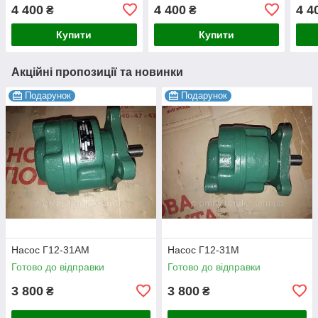
4 400
4 400
4 4
₴
₴
Купити
Купити
Акційні пропозиції та новинки
Подарунок
Подарунок
Насос Г12-31АМ
Насос Г12-31М
Готово до відправки
Готово до відправки
3 800
3 800
₴
₴