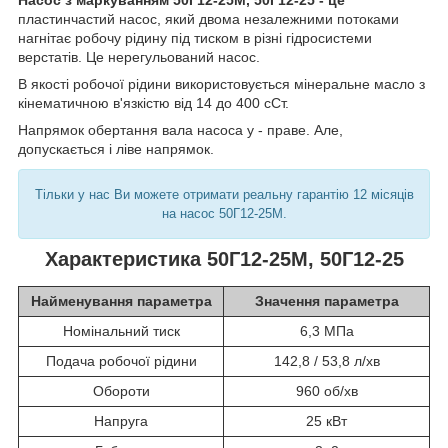
Насос з маркуванням 50Г12-25М, 50Г12-25 - це
пластинчастий насос, який двома незалежними потоками
нагнітає робочу рідину під тиском в різні гідросистеми
верстатів. Це нерегульований насос.
В якості робочої рідини використовується мінеральне масло з
кінематичною в'язкістю від 14 до 400 сСт.
Напрямок обертання вала насоса у - праве. Але,
допускається і ліве напрямок.
Тільки у нас Ви можете отримати реальну гарантію 12 місяців
на насос 50Г12-25М.
Характеристика 50Г12-25М, 50Г12-25
Найменування параметра
Значення параметра
Номінальний тиск
6,3 МПа
Подача робочої рідини
142,8 / 53,8 л/хв
Обороти
960 об/хв
Напруга
25 кВт