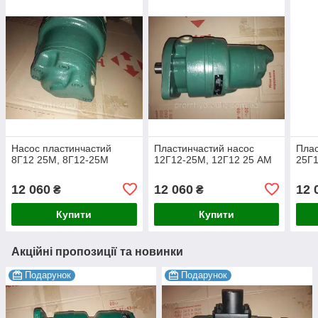
Насос пластинчастий
Пластинчастий насос
Плас
8Г12 25М, 8Г12-25М
12Г12-25М, 12Г12 25 АМ
25Г1
12 060
12 060
12 
₴
₴
Купити
Купити
Акційні пропозиції та новинки
Подарунок
Подарунок