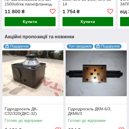
1500об/хв лапи/фланець
14
34ПГ
(електричний двигун АІР)
54(Б
11 800
1 754
₴
₴
від
380В
Купити
Купити
Акційні пропозиції та новинки
Подарунок
Топ продажів
Подарунок
Гідродросель ДК-
Гідродросель ДКМ-6/3,
С32/320(ДКС-32)
ДКМ6/3
Готово до відправки
Готово до відправки