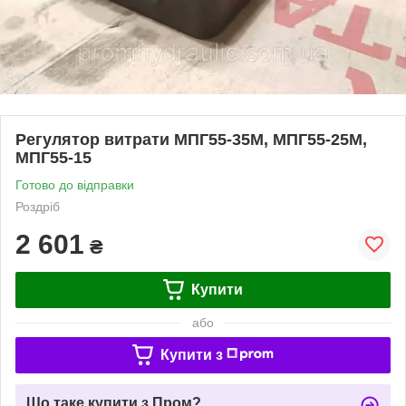
Регулятор витрати МПГ55-35М, МПГ55-25М,
МПГ55-15
Готово до відправки
Роздріб
2 601
₴
Купити
або
Купити з
Що таке купити з Пром?