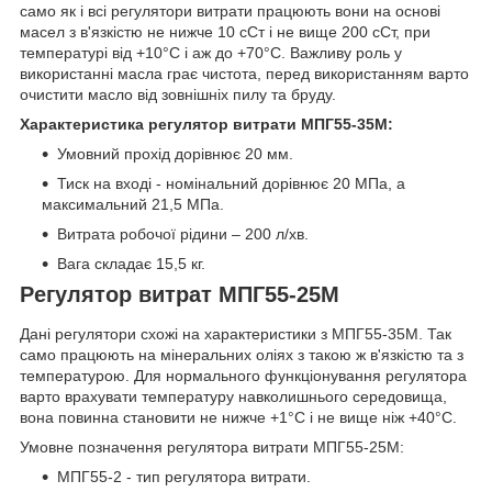
само як і всі регулятори витрати працюють вони на основі
масел з в'язкістю не нижче 10 сСт і не вище 200 сСт, при
температурі від +10°С і аж до +70°С. Важливу роль у
використанні масла грає чистота, перед використанням варто
очистити масло від зовнішніх пилу та бруду.
Характеристика регулятор витрати МПГ55-35М:
Умовний прохід дорівнює 20 мм.
Тиск на вході - номінальний дорівнює 20 МПа, а
максимальний 21,5 МПа.
Витрата робочої рідини – 200 л/хв.
Вага складає 15,5 кг.
Регулятор витрат МПГ55-25М
Дані регулятори схожі на характеристики з МПГ55-35М. Так
само працюють на мінеральних оліях з такою ж в'язкістю та з
температурою. Для нормального функціонування регулятора
варто врахувати температуру навколишнього середовища,
вона повинна становити не нижче +1°С і не вище ніж +40°С.
Умовне позначення регулятора витрати МПГ55-25М:
МПГ55-2 - тип регулятора витрати.