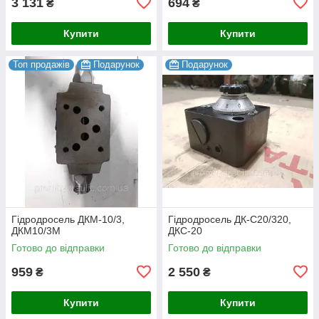
3 131
694
₴
₴
Купити
Купити
Топ продажів
Подарунок
Подарунок
Гідродросель ДКМ-10/3,
Гідродросель ДК-С20/320,
ДКМ10/3М
ДКС-20
Готово до відправки
Готово до відправки
959
2 550
₴
₴
Купити
Купити