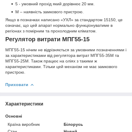
5 - умовний прохід який дорівнює 20 мм.
М – наявність замкового пристрою.
Якщо в позначках написано «УХЛ» за стандартом 15150, це
означає, що цей апарат нормально функціонуватиме в
регіонах з помірним та прохолодним кліматом.
Регулятор витрати МПГ55-15
МПГ55-15 нічим не відрізняється за умовними позначеннями і
за характеристиками від регулятора витрат МПГ55-35М та
МПГ55-25М. Також працює на оліях з такими ж
характеристиками. Тільки цей механізм не має замкового
пристрою.
Приховати
Характеристики
Основні
Країна виробник
Білорусь
Стан
Новий