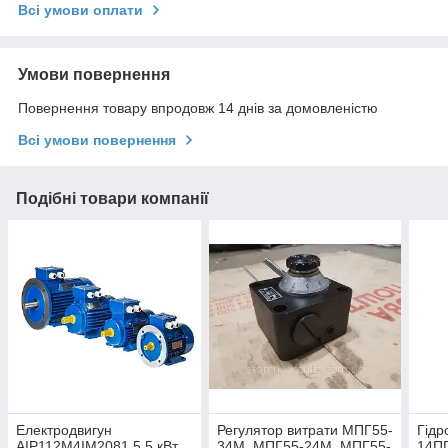
Всі умови оплати
Умови повернення
Повернення товару впродовж 14 днів за домовленістю
Всі умови повернення
Подібні товари компанії
Електродвигун
Регулятор витрати МПГ55-
Гідр
АІР112М4ІМ2081 5,5 кВт
34М, МПГ55-24М, МПГ55-
14ПГ