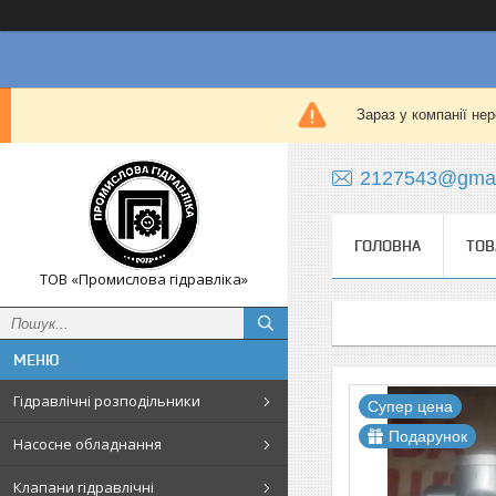
Зараз у компанії не
2127543@gmai
ГОЛОВНА
ТОВ
ТОВ «Промислова гідравліка»
Гідравлічні розподільники
Супер цена
Подарунок
Насосне обладнання
Клапани гідравлічні