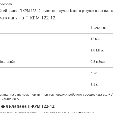
ловості.
йний клапан П-КРМ 122-12 великою популярністю за рахунок своєї висок
а клапана П-КРМ 122-12.
Значення.
12 мм.
1,0 МПа.
інальний).
0,8 м3/хв.
К3/8".
1,1 кг
лапан на стислому повітрі, при температурі робочого середовища від +5°
 більше 80%.
ння клапана П-КРМ 122-12.