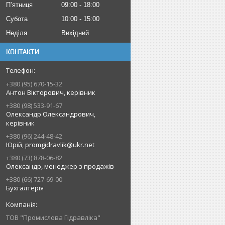
Пʼятниця
09:00
18:00
Субота
10:00
15:00
Неділя
Вихідний
КОНТАКТИ
+380 (95) 670-15-32
Антон Вікторович, керівник
+380 (98) 533-91-67
Олександр Олександрович,
керівник
+380 (96) 244-48-42
Юрій, promgidravlik@ukr.net
+380 (73) 878-06-82
Олександр, менеджер з продажів
+380 (66) 727-69-00
Бухгалтерія
ТОВ "Промислова Гідравліка"