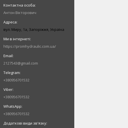
Антон Вікторович
вул. Миру, 1а, Запоріжжя, Україна
https://promhydraulic.com.ua/
2127543@gmail.com
+380956701532
+380956701532
+380956701532