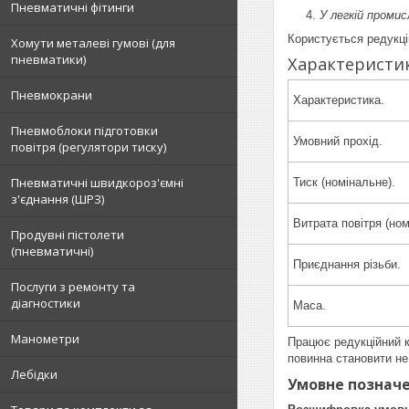
Пневматичні фітинги
У легкій промис
Користується редукці
Хомути металеві гумові (для
пневматики)
Характеристик
Пневмокрани
Характеристика.
Пневмоблоки підготовки
Умовний прохід.
повітря (регулятори тиску)
Пневматичні швидкороз'ємні
Тиск (номінальне).
з'єднання (ШРЗ)
Витрата повітря (ном
Продувні пістолети
(пневматичні)
Приєднання різьби.
Послуги з ремонту та
діагностики
Маса.
Манометри
Працює редукційний к
повинна становити не
Лебідки
Умовне позначе