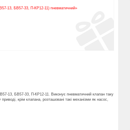
В57-13, БВ57-33, П-КР12-11) пневматичний»
В57-13, БВ57-33, П-КР12-11. Виконує пневматичний клапан таку
приводі, крім клапана, розташовані такі механізми як насос,