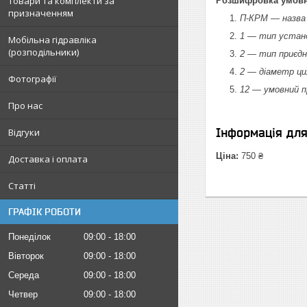
Товари та комплекти за
Розшифровка умовно
призначенням
П-КРМ — назва 
1 — тип устано
Мобільна гідравліка
(розподільники)
2 — тип приєдн
2 — діаметр ци
Фотографії
12 — умовний п
Про нас
Інформація дл
Відгуки
Ціна:
750 ₴
Доставка і оплата
Статті
ГРАФІК РОБОТИ
Понеділок
09:00
18:00
Вівторок
09:00
18:00
Середа
09:00
18:00
Четвер
09:00
18:00