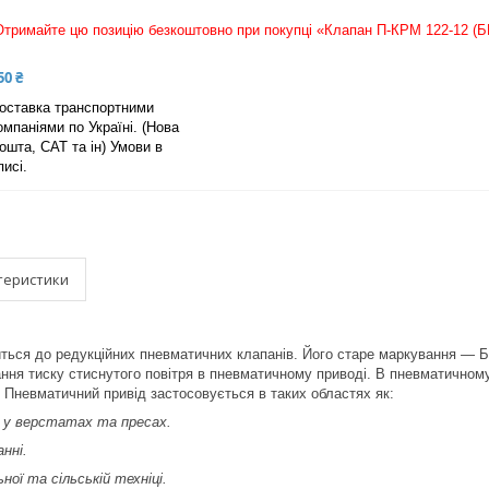
Отримайте цю позицію безкоштовно при покупці «Клапан П-КРМ 122-12 (Б
50 ₴
оставка транспортними
омпаніями по Україні. (Нова
ошта, САТ та ін) Умови в
писі.
теристики
ться до редукційних пневматичних клапанів. Його старе маркування — Б
ння тиску стиснутого повітря в пневматичному приводі. В пневматичному 
. Пневматичний привід застосовується в таких областях як:
 у верстатах та пресах.
нні.
ьної та сільській техніці.