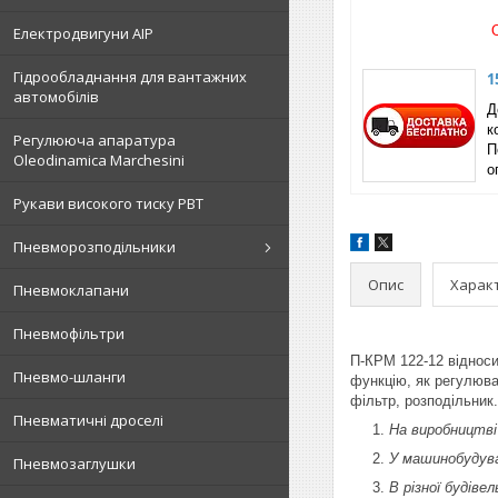
Електродвигуни АІР
Гідрообладнання для вантажних
1
автомобілів
Д
к
Регулююча апаратура
П
Oleodinamica Marchesini
о
Рукави високого тиску РВТ
Пневморозподільники
Опис
Харак
Пневмоклапани
Пневмофільтри
П-КРМ 122-12 відноси
Пневмо-шланги
функцію, як регулюва
фільтр, розподільник
Пневматичні дроселі
На виробництві
У машинобудува
Пневмозаглушки
В різної будівел