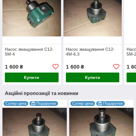
Насос змащування С12-
Насос змащування С12-
Насо
5М-4
4М-6,3
5М-
1 600
1 600
1 6
₴
₴
Купити
Купити
Акційні пропозиції та новинки
Супер цена
Подарунок
Супер цена
Подарунок