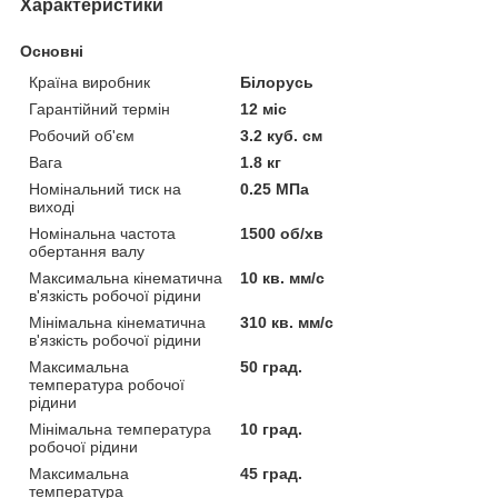
Характеристики
Основні
Країна виробник
Білорусь
Гарантійний термін
12 міс
Робочий об'єм
3.2 куб. см
Вага
1.8 кг
Номінальний тиск на
0.25 МПа
виході
Номінальна частота
1500 об/хв
обертання валу
Максимальна кінематична
10 кв. мм/с
в'язкість робочої рідини
Мінімальна кінематична
310 кв. мм/с
в'язкість робочої рідини
Максимальна
50 град.
температура робочої
рідини
Мінімальна температура
10 град.
робочої рідини
Максимальна
45 град.
температура