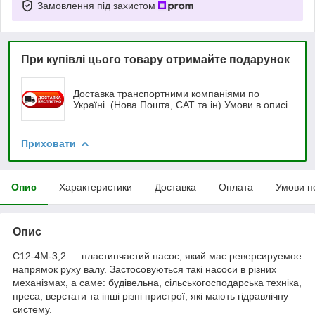
Замовлення під захистом
При купівлі цього товару отримайте подарунок
Доставка транспортними компаніями по
Україні. (Нова Пошта, САТ та ін) Умови в описі.
Приховати
Опис
Характеристики
Доставка
Оплата
Умови п
Опис
С12-4М-3,2 — пластинчастий насос, який має реверсируемое
напрямок руху валу. Застосовуються такі насоси в різних
механізмах, а саме: будівельна, сільськогосподарська техніка,
преса, верстати та інші різні пристрої, які мають гідравлічну
систему.