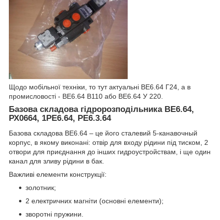
Щодо мобільної техніки, то тут актуальні ВЕ6.64 Г24, а в
промисловості - ВЕ6.64 В110 або ВЕ6.64 У 220.
Базова складова гідророзподільника ВЕ6.64,
РХ0664, 1РЕ6.64, РЕ6.3.64
Базова складова ВЕ6.64 – це його сталевий 5-канавочный
корпус, в якому виконані: отвір для входу рідини під тиском, 2
отвори для приєднання до інших гидроустройствам, і ще один
канал для зливу рідини в бак.
Важливі елементи конструкції:
золотник;
2 електричних магніти (основні елементи);
зворотні пружини.