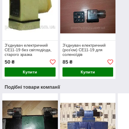
З'єднувач електричний
З'єднувач електричний
СЕ11-19 без світлодіода,
(роз'єм) СЕ11-19 для
старого зразка
соленоїдів
гідророзподільника з
50
85
₴
₴
світлодіодом, нового
зразка
Купити
Купити
Подібні товари компанії