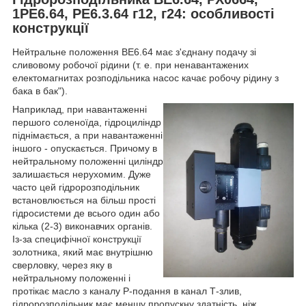
1РЕ6.64, РЕ6.3.64 г12, г24: особливості
конструкції
Нейтральне положення ВЕ6.64 має з'єднану подачу зі
сливовому робочої рідини (т. е. при ненавантажених
електомагнитах розподільника насос качає робочу рідину з
бака в бак").
Наприклад, при навантаженні
першого соленоїда, гідроциліндр
піднімається, а при навантаженні
іншого - опускається. Причому в
нейтральному положенні циліндр
залишається нерухомим. Дуже
часто цей гідророзподільник
встановлюється на більш прості
гідросистеми де всього один або
кілька (2-3) виконавчих органів.
Із-за специфічної конструкції
золотника, який має внутрішню
сверловку, через яку в
нейтральному положенні і
протікає масло з каналу Р-подання в канал Т-злив,
гідророзподільник має меншу пропускну здатність, ніж