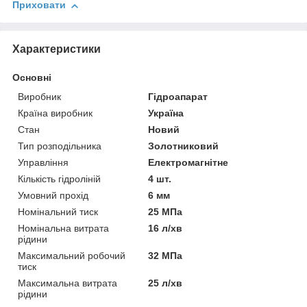
Приховати
Характеристики
Основні
Виробник
Гідроапарат
Країна виробник
Україна
Стан
Новий
Тип розподільника
Золотниковий
Управління
Електромагнітне
Кількість гідроліній
4 шт.
Умовний прохід
6 мм
Номінальний тиск
25 МПа
Номінальна витрата
16 л/хв
рідини
Максимальний робочий
32 МПа
тиск
Максимальна витрата
25 л/хв
рідини