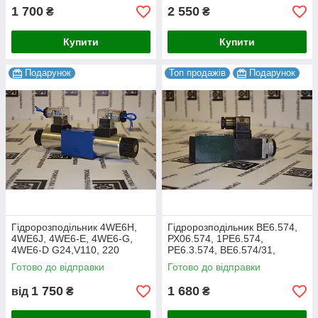
1 700
2 550
₴
₴
Купити
Купити
Подарунок
Топ продажів
Подарунок
Гідророзподільник 4WE6H,
Гідророзподільник ВЕ6.574,
4WE6J, 4WE6-E, 4WE6-G,
РХ06.574, 1РЕ6.574,
4WE6-D G24,V110, 220
РЕ6.3.574, ВЕ6.574/31,
Імпорт
ВЕ6.574/41
Готово до відправки
Готово до відправки
1 750
1 680
від
₴
₴