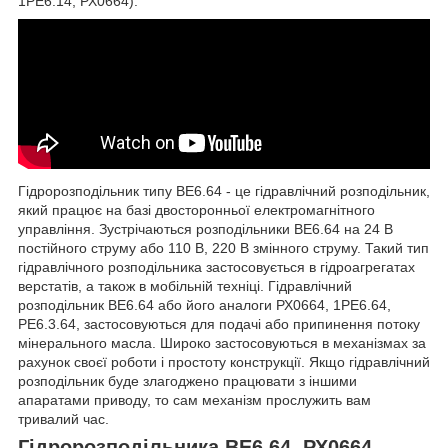
1РЕ6.14, РХ0664).
Гідророзподільник типу ВЕ6.64 - це гідравлічний розподільник,
який працює на базі двосторонньої електромагнітного
управління. Зустрічаються розподільники ВЕ6.64 на 24 В
постійного струму або 110 В, 220 В змінного струму. Такий тип
гідравлічного розподільника застосовується в гідроагрегатах
верстатів, а також в мобільній техніці. Гідравлічний
розподільник ВЕ6.64 або його аналоги РХ0664, 1РЕ6.64,
РЕ6.3.64, застосовуються для подачі або припинення потоку
мінерального масла. Широко застосовуються в механізмах за
рахунок своєї роботи і простоту конструкції. Якщо гідравлічний
розподільник буде злагоджено працювати з іншими
апаратами приводу, то сам механізм прослужить вам
тривалий час.
Гідророзподільника ВЕ6.64, РХ0664,