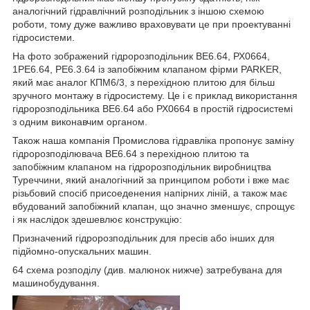
аналогічний гідравлічний розподільник з іншою схемою
роботи, тому дуже важливо враховувати це при проектуванні
гідросистеми.
На фото зображений гідророзподільник ВЕ6.64, РХ0664,
1РЕ6.64, РЕ6.3.64 із запобіжним клапаном фірми PARKER,
який має аналог КПМ6/3, з перехідною плитою для більш
зручного монтажу в гідросистему. Це і є приклад використання
гідророзподільника ВЕ6.64 або РХ0664 в простій гідросистемі
з одним виконавчим органом.
Також наша компанія Промислова гідравліка пропонує заміну
гідророзподілювача ВЕ6.64 з перехідною плитою та
запобіжним клапаном на гідророзподільник виробництва
Туреччини, який аналогічний за принципом роботи і вже має
різьбовий спосіб присоеденения напірних ліній, а також має
вбудований запобіжний клапан, що значно зменшує, спрощує
і як наслідок здешевлює конструкцію:
Призначений гідророзподільник для пресів або інших для
підйомно-опускальних машин.
64 схема розподілу (див. малюнок нижче) затребувана для
машинобудування.