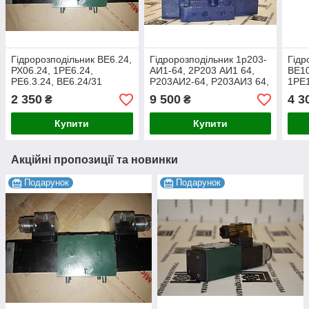
Гідророзподільник ВЕ6.24,
Гідророзподільник 1р203-
Гідр
РХ06.24, 1РЕ6.24,
АИ1-64, 2Р203 АИ1 64,
ВЕ10
РЕ6.3.24, ВЕ6.24/31
Р203АИ2-64, Р203АИ3 64,
1РЕ1
ВЕХ20-АИ1-64, РЕХ20.3-
ВЕ10
2 350
9 500
4 3
₴
₴
АИ1-64
Купити
Купити
Акційні пропозиції та новинки
Подарунок
Подарунок