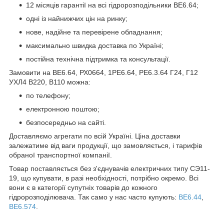
12 місяців гарантії на всі гідророзподільники ВЕ6.64;
одні із найнижчих цін на ринку;
нове, надійне та перевірене обладнання;
максимально швидка доставка по Україні;
постійна технічна підтримка та консультації.
Замовити на ВЕ6.64, РХ0664, 1РЕ6.64, РЕ6.3.64 Г24, Г12
УХЛ4 В220, В110 можна:
по телефону;
електронною поштою;
безпосередньо на сайті.
Доставляємо агрегати по всій Україні. Ціна доставки
залежатиме від ваги продукції, що замовляється, і тарифів
обраної транспортної компанії.
Товар поставляється без з'єднувачів електричних типу СЭ11-
19, що купувати, в разі необхідності, потрібно окремо. Всі
вони є в категорії супутніх товарів до кожного
гідророзподілювача. Так само у нас часто купують:
ВЕ6.44
,
ВЕ6.574
.