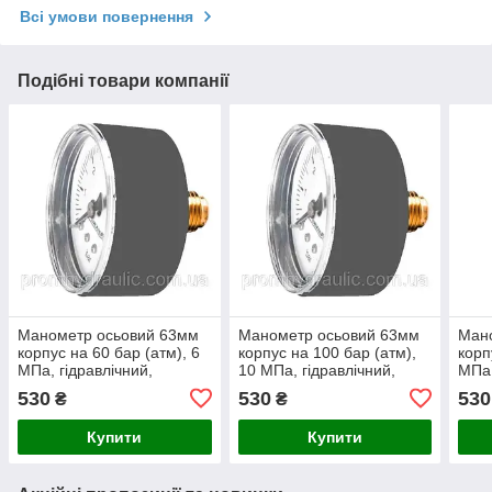
Всі умови повернення
Подібні товари компанії
Манометр осьовий 63мм
Манометр осьовий 63мм
Ман
корпус на 60 бар (атм), 6
корпус на 100 бар (атм),
корп
МПа, гідравлічний,
10 МПа, гідравлічний,
МПа,
гліцеринонаповнений,
гліцеринонаповнений,
гліц
530
530
530
₴
₴
гліцериновий
гліцериновий
гліц
Купити
Купити