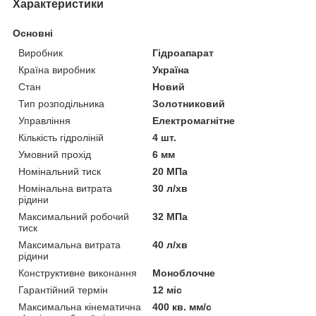
Характеристики
Основні
Виробник
Гідроапарат
Країна виробник
Україна
Стан
Новий
Тип розподільника
Золотниковий
Управління
Електромагнітне
Кількість гідроліній
4 шт.
Умовний прохід
6 мм
Номінальний тиск
20 МПа
Номінальна витрата
30 л/хв
рідини
Максимальний робочий
32 МПа
тиск
Максимальна витрата
40 л/хв
рідини
Конструктивне виконання
Моноблочне
Гарантійний термін
12 міс
Максимальна кінематична
400 кв. мм/с