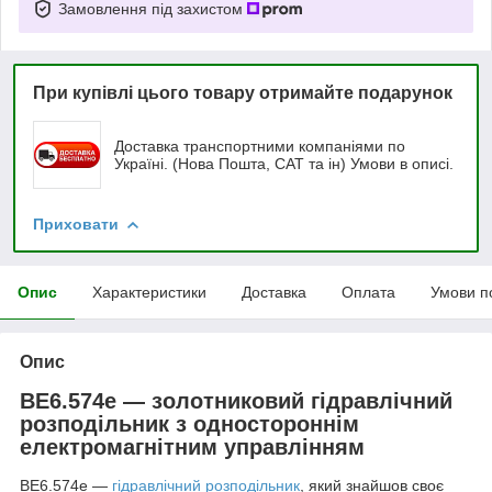
Замовлення під захистом
При купівлі цього товару отримайте подарунок
Доставка транспортними компаніями по
Україні. (Нова Пошта, САТ та ін) Умови в описі.
Приховати
Опис
Характеристики
Доставка
Оплата
Умови п
Опис
ВЕ6.574е — золотниковий гідравлічний
розподільник з одностороннім
електромагнітним управлінням
ВЕ6.574е —
гідравлічний розподільник
, який знайшов своє