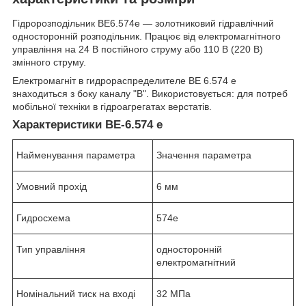
Гідророзподільник ВЕ6.574е — золотниковий гідравлічний
односторонній розподільник. Працює від електромагнітного
управління на 24 В постійного струму або 110 В (220 В)
змінного струму.
Електромагніт в гидрораспределителе ВЕ 6.574 е
знаходиться з боку каналу "В". Використовується: для потреб
мобільної техніки в гідроагрегатах верстатів.
Характеристики ВЕ-6.574 е
Найменування параметра
Значення параметра
Умовний прохід
6 мм
Гидросхема
574е
Тип управління
односторонній
електромагнітний
Номінальний тиск на вході
32 МПа