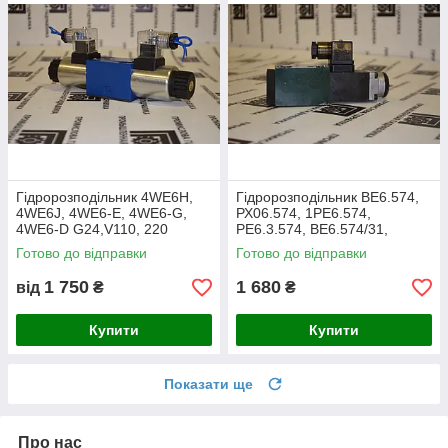
Гідророзподільник 4WE6H,
Гідророзподільник ВЕ6.574,
4WE6J, 4WE6-E, 4WE6-G,
РХ06.574, 1РЕ6.574,
4WE6-D G24,V110, 220
РЕ6.3.574, ВЕ6.574/31,
Імпорт
ВЕ6.574/41
Готово до відправки
Готово до відправки
1 750
1 680
від
₴
₴
Купити
Купити
Показати ще
Про нас