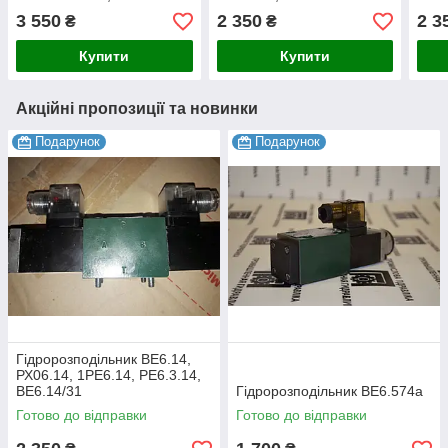
ВЕ6.
3 550
2 350
2 3
₴
₴
Купити
Купити
Акційні пропозиції та новинки
Подарунок
Подарунок
Гідророзподільник ВЕ6.14,
РХ06.14, 1РЕ6.14, РЕ6.3.14,
ВЕ6.14/31
Гідророзподільник ВЕ6.574а
Готово до відправки
Готово до відправки