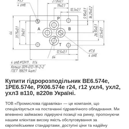
Купити гідророзподільник ВЕ6.574е,
1РЕ6.574е, РХ06.574е г24, г12 ухл4, ухл2,
ухл3 в110, в220в Україні.
ТОВ «Промислова гідравліка» — це компанія, що
спеціалізується на постачанні гідравлічного обладнання. Ми
впевнено займаємо лідируючі позиції на ринку, пропонуючи
нашим клієнтам високу якість обслуговування за
європейськими стандартами, доступні ціни та надійну