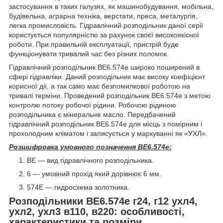
застосування в таких галузях, як машинобудування, мобільна,
будівельна, аграрна техніка, верстати, преса, металургія,
легка промисловість. Гідравлічний розподільник даної серії
користується популярністю за рахунок своєї високоякісної
роботи. При правильній експлуатації, пристрій буде
функціонувати тривалий час без різних поломок.
Гідравлічний розподільник ВЕ6.574е широко поширений в
сфері гідравліки. Даний розподільник має високу коефіцієнт
корисної дії, а так само має безпомилкової роботою на
тривалі терміни. Проведений розподільник ВЕ6.574е з метою
контролю потоку робочої рідини. Робочою рідиною
розподільника є мінеральне масло. Передбачений
гідравлічний розподільник ВЕ6.574е для місць з помірним і
прохолодним кліматом і записується у маркуванні як «УХЛ».
Розшифровка умовного позначення ВЕ6.574е:
ВЕ — вид гідравлічного розподільника.
6 — умовний прохід який дорівнює 6 мм.
574Е — гидросхема золотника.
Розподільники ВЕ6.574е г24, г12 ухл4,
ухл2, ухл3 в110, в220: особливості,
характеристики та розміри