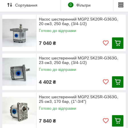
Основні характеристики підгрупи насосів
MGP2.5
Сортування
0
Фільтри
Робочий об'єм — 20-45 см3;
Насос шестеренний MGP2.5K20R-G363G,
Номінальний робочий тиск — до 250 барів;
20 см3, 250 бар, (3/4-1/2)
Максимальний робочий тиск — до 300 барів;
Готово до відправки
Максимальна швидкість обертання вала — до 3000
об/хв.
7 040
₴
Робочі умови для MGP2.5
Насос шестеренний MGP2.5K23R-G363G,
23 см3, 250 бар, (3/4-1/2)
Тиск на вході (макс)
0,5–2,5 БАР
Готово до відправки
Мінімальна в'язкість робочої
10 мм”/БЕС
рідини
4 402
₴
Максимальна початкова
1000 мм”/БЕС
Насос шестеренний MGP2.5K25R-G363G,
в'язкість (холодний старт)
25 см3, 170 бар, (1"-3/4")
Готово до відправки
Рекомендований діапазон
17 — 65 мм“/БЭС
в'язкості рідини
7 840
₴