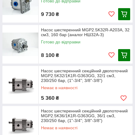
Готово до відправки
MGP
25
250
300
600-
81,7
40,9
1"
3/4"
9 730
₴
2.5K
3000
25
Насос шестеренний MGP2.5K32R-A203A, 32
MGP
28
250
300
600-
85
42,5
1"
3/4"
см3, 160 бар (аналог НШ32А-3)
2.5K
3000
Готово до відправки
28
8 100
₴
MGP
30
250
300
600-
87,3
43,7
1"
3/4"
2.5K
3000
Насос шестеренний секційний двопоточний
30
MGP2.5K32/1K1R-G363GG, 32/1 см3,
230/250 бар, (1"-3/4"; 3/8"-3/8")
MGP
32
230
260
600-
89,5
44,8
1"
3/4"
Немає в наявності
2.5K
3000
32
5 360
₴
MGP
36
230
260
600-
94
47
1"
3/4"
Насос шестеренний секційний двопоточний
MGP2.5K36/1K1R-G363GG, 36/1 см3,
2.5K
3000
230/250 бар, (1"-3/4"; 3/8"-3/8")
36
Немає в наявності