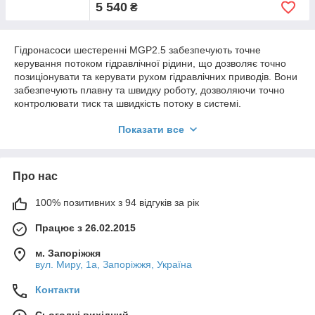
MGP
40
170
210
500-
98
49
1"
3/4"
5 540
₴
2.5K
2500
40
Гідронасоси шестеренні MGP2.5 забезпечують точне
MGP
45
170
210
500-
104
51,8
1"
3/4"
керування потоком гідравлічної рідини, що дозволяє точно
2.5K
2500
позиціонувати та керувати рухом гідравлічних приводів. Вони
45
забезпечують плавну та швидку роботу, дозволяючи точно
контролювати тиск та швидкість потоку в системі.
Купити насос MGP2.5 недорого
Показати все
Гідронасоси MGP2.5 доступні в різних конфігураціях, щоб
задовольнити конкретні вимоги застосування. Вони можуть
бути налаштовані з різними робочими обсягами, варіантами
Про нас
монтажу та конфігураціями валу, що дозволяє легко
інтегрувати їх у різні гідравлічні системи.
100% позитивних з 94 відгуків за рік
Монтажні фланці та задні кришки насосів MGP2.5 виготовлені
Працює з 26.02.2015
з алюмінію або чавуну. У задній кришці вбудовані клапани.
Насоси групи MGP2.5 із підшипником для важких
м. Запоріжжя
застосувань. Виготовлені насоси з прохватним болтом
вул. Миру, 1а, Запоріжжя, Україна
їхнього алюмінієвого прокату. Шестерневі насоси MGP2.5
мають високі антифрикційні характеристики. Ущільнення
Контакти
насосів знижують внутрішній потік рідини.