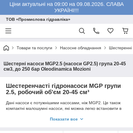
Ціни актуальні на 09:00 на 09.08.2026. СЛАВА
УКРАЇНІ!!!
ТОВ «Промислова гідравліка»
Товари та послуги
Насосне обладнання
Шестеренні
Шестерні насоси MGP2.5 (насоси GP2.5) група 20-45
см3, до 250 бар Oleodinamica Mozioni
Шестеренчасті гідронасоси MGP групи
2.5, робочий об'єм 20-45 см³
Дані насоси є потужнішими насосами, ніж MGP2. Це також
компактні малошумні насоси, які можна легко встановити в
невеликі гідравлічні системи. Використовуються в будівельній
Показати все
галузі, в гідравлічних пристроях і гідравлічних системах
пересувних машин, де потрібна вища швидкість потоку.