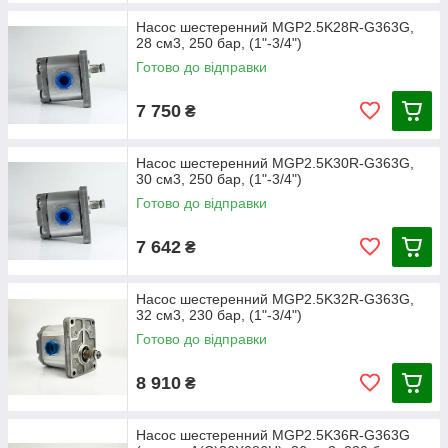
Діапазон робочих
-40 +100 °С
Насос шестеренний MGP2.5K28R-G363G,
температур рідини
28 см3, 250 бар, (1"-3/4")
С
Готово до відправки
ущільнення NBR
7 750
₴
Діапазон робочих
-20 +170 °C
температур рідини С
Насос шестеренний MGP2.5K30R-G363G,
30 см3, 250 бар, (1"-3/4")
ФПМ segaALS (VITON)
Готово до відправки
Гідравлічна рідина
Мінеральна олива
7 642
₴
Клас забруднення ISO 4406
18/15 (>200 БАР), 19/16
Насос шестеренний MGP2.5K32R-G363G,
(<200 БАР)
32 см3, 230 бар, (1"-3/4")
Готово до відправки
Клас забруднення NAS 1638
9 (>200 БАР), 10 (<200 БАР)
8 910
₴
Насос шестеренний MGP2.5K36R-G363G