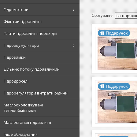
Гідромотори
Фільтри гідравлічні
Плити гідравлічні перехідні
Подарунок
Гідроакумулятори
Гідрозамки
Дільник потоку гідравлічний
Гідродроселі
Подарунок
Гідрорегулятори витрати рідини
Маслоохолоджувачі
теплообмінники
Маслостанції гідравлічні
Інше обладнання