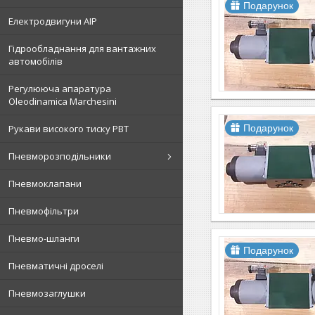
Подарунок
Електродвигуни АІР
Гідрообладнання для вантажних
автомобілів
Регулююча апаратура
Oleodinamica Marchesini
Рукави високого тиску РВТ
Подарунок
Пневморозподільники
Пневмоклапани
Пневмофільтри
Пневмо-шланги
Подарунок
Пневматичні дроселі
Пневмозаглушки