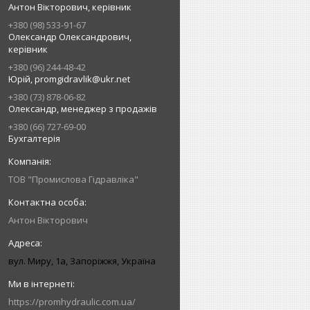
Антон Вікторович, керівник
+380 (98) 533-91-67
Олександр Олександрович,
керівник
+380 (96) 244-48-42
Юрій, promgidravlik@ukr.net
+380 (73) 878-06-82
Олександр, менеджер з продажів
+380 (66) 727-69-00
Бухгалтерія
ТОВ "Промислова Гідравліка"
Антон Вікторович
вул. Миру, 1а, Запоріжжя, Україна
https://promhydraulic.com.ua/