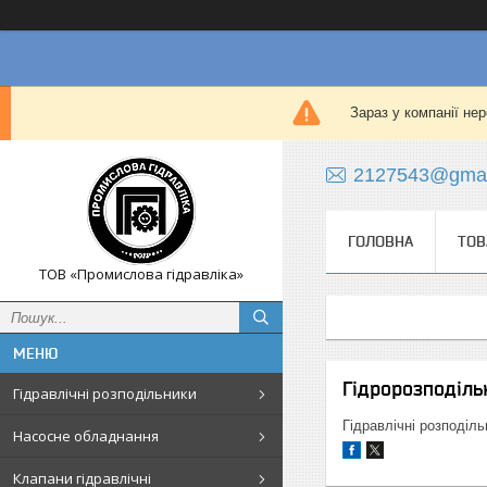
Зараз у компанії не
2127543@gmai
ГОЛОВНА
ТОВ
ТОВ «Промислова гідравліка»
Гідророзподільн
Гідравлічні розподільники
Гідравлічні розподіл
Насосне обладнання
Клапани гідравлічні