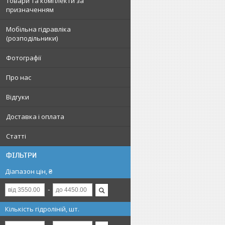
Товари та комплекти за
призначенням
Мобільна гідравліка
(розподільники)
Фотографії
Про нас
Відгуки
Доставка і оплата
Статті
ФІЛЬТРИ
Діапазон цін, ₴
Кількість гідроліній, шт.