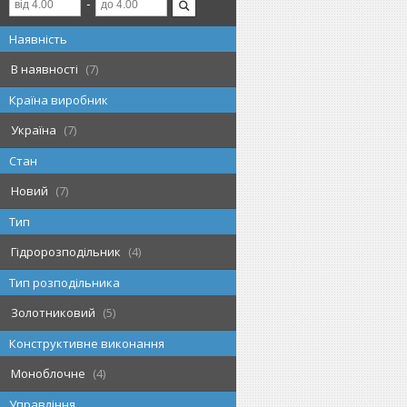
Наявність
В наявності
7
Країна виробник
Україна
7
Стан
Новий
7
Тип
Гідророзподільник
4
Тип розподільника
Золотниковий
5
Конструктивне виконання
Моноблочне
4
Управління