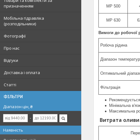
Товари та комплекти за
призначенням
MP 500
Мобільна гідравліка
MP 630
6
(розподільники)
Вимоги до робочої 
Фотографії
Робоча рідина
Про нас
Діапазон температур
Відгуки
Доставка і оплата
Оптимальний діапазо
Статті
Фільтрація
ФІЛЬТРИ
Рекомендується 
Мінімальна в'яз
Діапазон цін, ₴
Максимальна ро
Витрата оливи 
Наявність
Пере