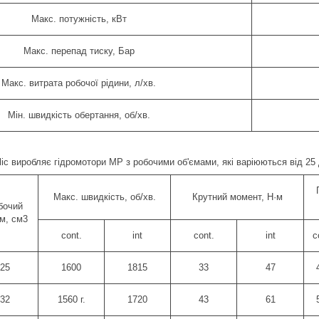
Макс. потужність, кВт
Макс. перепад тиску, Бар
Макс. витрата робочої рідини, л/хв.
Мін. швидкість обертання, об/хв.
ic виробляє гідромотори MP з робочими об'ємами, які варіюються від 25 
Макс. швидкість, об/хв.
Крутний момент, Н·м
бочий
єм, см3
cont.
int
cont.
int
c
25
1600
1815
33
47
32
1560 г.
1720
43
61