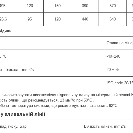
495
120
150
390
570
23,6
95
120
440
640
рідини
Олива на міне
, °С
-40÷140
н в'язкості, mm2/s
20 ÷ 75
ISO code 20/16
використовувати високоякісну гідравлічну оливу на мінеральній основі H
кість оливи, що рекомендується, 13 мм²/с при 50°C .
боча температура системи, що рекомендується, становить 82°C.
у зливальній лінії
пад тиску, Бар
В'язкість оливи, mm2/s