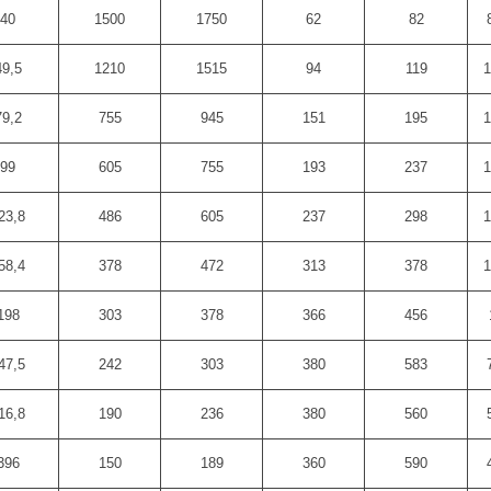
40
1500
1750
62
82
49,5
1210
1515
94
119
1
79,2
755
945
151
195
1
99
605
755
193
237
1
23,8
486
605
237
298
1
58,4
378
472
313
378
1
198
303
378
366
456
47,5
242
303
380
583
16,8
190
236
380
560
396
150
189
360
590