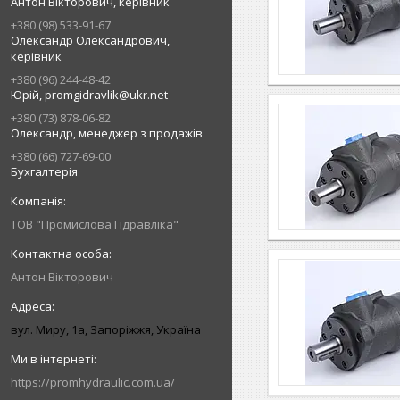
Антон Вікторович, керівник
+380 (98) 533-91-67
Олександр Олександрович,
керівник
+380 (96) 244-48-42
Юрій, promgidravlik@ukr.net
+380 (73) 878-06-82
Олександр, менеджер з продажів
+380 (66) 727-69-00
Бухгалтерія
ТОВ "Промислова Гідравліка"
Антон Вікторович
вул. Миру, 1а, Запоріжжя, Україна
https://promhydraulic.com.ua/