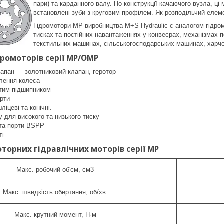
пари) та карданного валу. По конструкції качаючого вузла, ці 
встановлені зуби з круговим профілем. Як розподільчий елем
Гідромотори MP виробництва M+S Hydraulic є аналогом гідром
тисках та постійних навантаженнях у конвеєрах, механізмах п
текстильних машинах, сільськогосподарських машинах, харчов
дромоторів серії MP/OMP
лапан — золотниковий клапан, геротор
плення колеса
стим підшипником
орти
іцеві та конічні.
 для високого та низького тиску
 та порти BSPP
ті
торних гідравлічних моторів серії MP
Макс. робочий об'єм, см3
Макс. швидкість обертання, об/хв.
Макс. крутний момент, Н·м