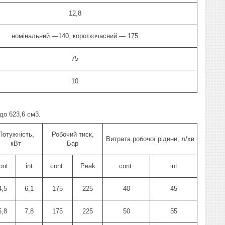
12,8
номінальний —140, короткочасний — 175
75
10
до 623,6 см3.
Потужність,
Робочий тиск,
Витрата робочої рідини, л/хв
кВт
Бар
ont.
int
cont.
Peak
cont.
int
4,5
6,1
175
225
40
45
5,8
7,8
175
225
50
55