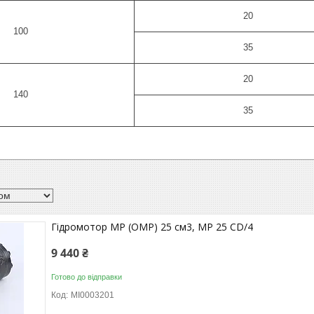
20
100
35
20
140
35
Гідромотор MP (OMP) 25 см3, MP 25 CD/4
9 440 ₴
Готово до відправки
MI0003201