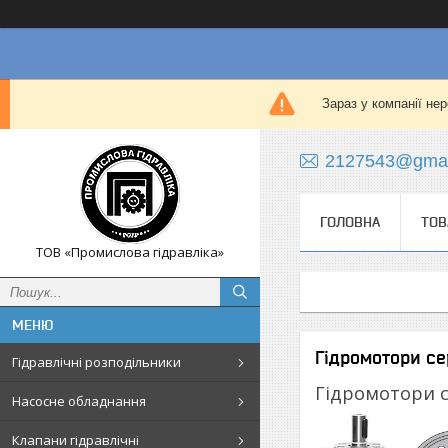
Зараз у компанії не
2127543@gmai
ГОЛОВНА
ТОВ
ТОВ «Промислова гідравліка»
Гідромотори с
Гідравлічні розподільники
Гідромотори с
Насосне обладнання
Клапани гідравлічні