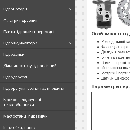
Гідромотори
Фільтри гідравлічні
Плити гідравлічні перехідні
Особливості гі
Розподільний к
Гідроакумулятори
Фланець та крі
Двигун з голча
Гідрозамки
Бічні та задні п
Вали — прямі, шл
Дільник потоку гідравлічний
Ущільнення валу
Метричні порти
Гідродроселі
Датчик швидкос
Параметри геро
Гідрорегулятори витрати рідини
Маслоохолоджувачі
теплообмінники
Маслостанції гідравлічні
Інше обладнання