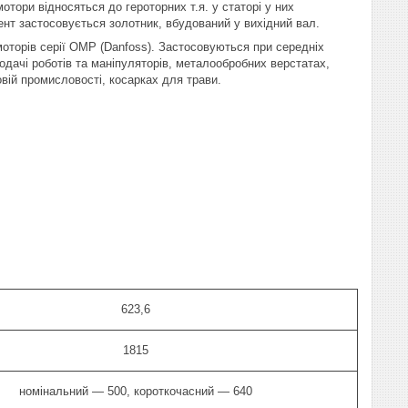
мотори відносяться до героторних т.я. у статорі у них
ент застосовується золотник, вбудований у вихідний вал.
оторів серії OMP (Danfoss). Застосовуються при середніх
одачі роботів та маніпуляторів, металообробних верстатах,
ій промисловості, косарках для трави.
623,6
1815
номінальний — 500, короткочасний — 640