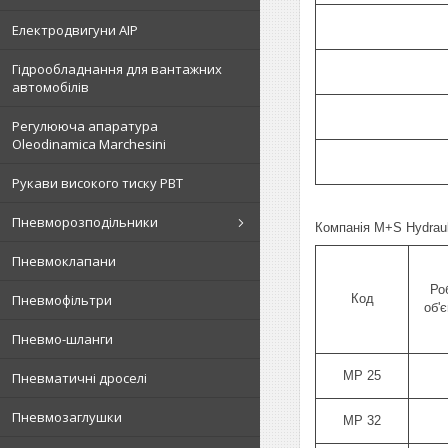
Електродвигуни АІР
Гідрообладнання для вантажних
автомобілів
Регулююча апаратура
Oleodinamica Marchesini
Рукави високого тиску РВТ
Пневморозподільники
Компанія M+S Hydraul
Пневмоклапани
Ро
Пневмофільтри
Код
об'
Пневмо-шланги
MP 25
Пневматичні дроселі
Пневмозаглушки
MP 32