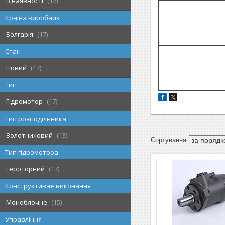
В наявності
17
Країна виробник
Болгарія
17
Стан
Новий
17
Тип
Гідромотор
17
Тип розподільника
Золотниковий
13
Тип гідромотора
Героторний
17
Конструктивне виконання
Моноблочне
15
Управління