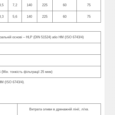
3,5
7,2
140
225
60
75
3,3
5,6
140
225
60
75
ральній основі – HLP (DIN 51524) або HM (ISO 6743/4)
 (Мін. тонкість фільтрації 25 мкм)
M (ISO 6743/4).
Витрата оливи в дренажній лінії, л/хв.