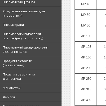
Пневматичні фітинги
MP 40
Хомути металеві гумові (для
MP 50
пневматики)
Пневмокрани
MP 80
Пневмоблоки підготовки
MP 100
повітря (регулятори тиску)
MP 125
1
Пневматичні швидкороз'ємні
з'єднання (ШРЗ)
MP 160
1
Продувні пістолети
(пневматичні)
MP 200
Послуги з ремонту та
діагностики
MP 250
2
Манометри
MP 315
3
Лебідки
MP 400