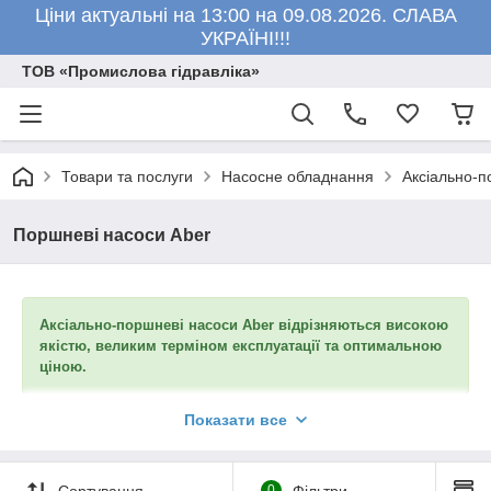
Ціни актуальні на 13:00 на 09.08.2026. СЛАВА
УКРАЇНІ!!!
ТОВ «Промислова гідравліка»
Товари та послуги
Насосне обладнання
Аксіально-п
Поршневі насоси Aber
Аксіально-поршневі насоси Aber відрізняються високою
якістю, великим терміном експлуатації та оптимальною
ціною.
Аксіально-поршневі насоси Aber:
Показати все
загальна інформація
Аксіально-поршневі насоси бренду Aber (Португалія) широко
Сортування
0
Фільтри