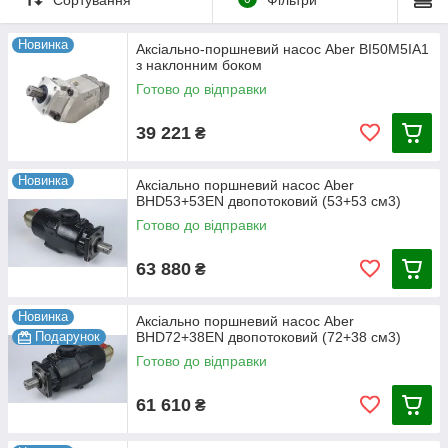
використовуються в гідравлічних системах мобільної техніки.
Найчастіше вони встановлюються на:
Новинка
Аксіально-поршневий насос Aber BI50M5IA1
дорожній техніці;
з наклонним боком
сільгосптехніку;
Готово до відправки
екскаватори;
39 221
₴
маніпулятори;
автокрани.
Новинка
Аксіально поршневий насос Aber
Головні переваги аксіально-поршневих насосів Aber:
BHD53+53EN двопотоковий (53+53 см3)
висока якість;
Готово до відправки
безвідмовність роботи;
63 880
₴
широкий вибір різноманітних моделей;
відповідність усім світовим стандартам якості;
Новинка
Аксіально поршневий насос Aber
високі експлуатаційні характеристики.
Подарунок
BHD72+38EN двопотоковий (72+38 см3)
Аксіально-поршневі насоси Aber:
Готово до відправки
технічні характеристики
61 610
₴
Далі в таблиці представлені всі моделі аксіально-поршневих
насосів Абер та їх характеристики (посилання на моделі
активне).