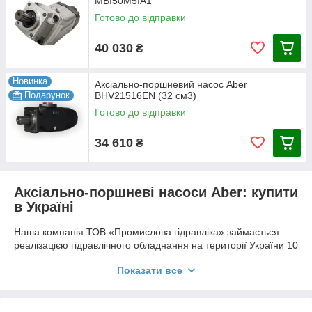
MBI50M5IA1
Готово до відправки
40 030
₴
Новинка
Аксіально-поршневий насос Aber
Подарунок
BHV21516EN (32 см3)
Готово до відправки
34 610
₴
Аксіально-поршневі насоси Aber: купити
в Україні
Наша компанія ТОВ «Промислова гідравліка» займається
реалізацією гідравлічного обладнання на території України 10
років. Ми реалізуємо продукцію відомих світових брендів. У
Показати все
каталозі товарів Ви знайдете гідравліку компаній Aber,
Badesnost, Neo, Hydac, Fox, Hansa, Ikron та інші.
Ми співпрацюємо з великими компаніями, заводами та