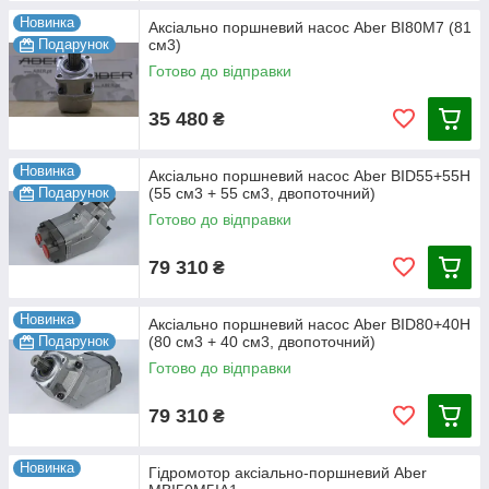
ліве
1900-
Новинка
BI60M
60
350
(замін
Аксіально поршневий насос Aber BI80M7 (81
2200
3/4"
1"
10,5 кг
Подарунок
см3)
7
см3
Бар
а на
об/хв
праве)
Готово до відправки
ліве
1800-
35 480
₴
BI80M
81
300
(замін
2000
1"
1 1/4"
10,5 кг
7
см3
Бар
а на
об/хв
праве)
Новинка
Аксіально поршневий насос Aber BID55+55H
Подарунок
(55 см3 + 55 см3, двопоточний)
Всі креслення габаритних та
Готово до відправки
приєднувальних розмірів Ви можете
знайти у картках кожного насосу.
79 310
₴
Новинка
Аксіально поршневий насос Aber BID80+40H
Подарунок
(80 см3 + 40 см3, двопоточний)
Готово до відправки
79 310
₴
Новинка
Гідромотор аксіально-поршневий Aber